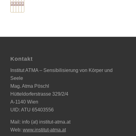
Kontakt
Institut ATMA – Sensibilisierung von Körper und
Seele
Mag. Atma Pöschl
Hütteldorferstrasse 329/2/4
A-1140 Wien
UID: ATU 65403556
Mail: info (at) institut-atma.at
Web:
www.institut-atma.at