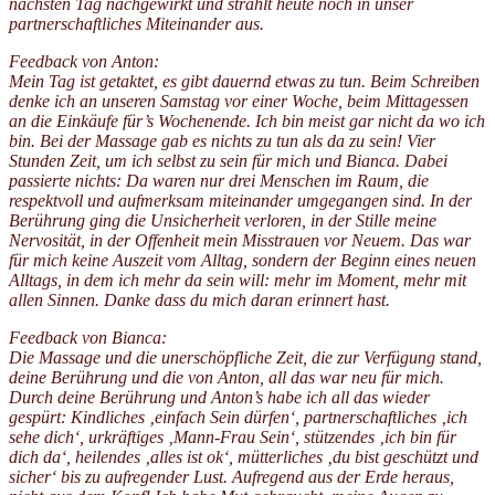
nächsten Tag nachgewirkt und strahlt heute noch in unser
partnerschaftliches Miteinander aus.
Feedback von Anton:
Mein Tag ist getaktet, es gibt dauernd etwas zu tun. Beim Schreiben
denke ich an unseren Samstag vor einer Woche, beim Mittagessen
an die Einkäufe für’s Wochenende. Ich bin meist gar nicht da wo ich
bin. Bei der Massage gab es nichts zu tun als da zu sein! Vier
Stunden Zeit, um ich selbst zu sein für mich und Bianca. Dabei
passierte nichts: Da waren nur drei Menschen im Raum, die
respektvoll und aufmerksam miteinander umgegangen sind. In der
Berührung ging die Unsicherheit verloren, in der Stille meine
Nervosität, in der Offenheit mein Misstrauen vor Neuem. Das war
für mich keine Auszeit vom Alltag, sondern der Beginn eines neuen
Alltags, in dem ich mehr da sein will: mehr im Moment, mehr mit
allen Sinnen. Danke dass du mich daran erinnert hast.
Feedback von Bianca:
Die Massage und die unerschöpfliche Zeit, die zur Verfügung stand,
deine Berührung und die von Anton, all das war neu für mich.
Durch deine Berührung und Anton’s habe ich all das wieder
gespürt: Kindliches ‚einfach Sein dürfen‘, partnerschaftliches ‚ich
sehe dich‘, urkräftiges ‚Mann-Frau Sein‘, stützendes ‚ich bin für
dich da‘, heilendes ‚alles ist ok‘, mütterliches ‚du bist geschützt und
sicher‘ bis zu aufregender Lust. Aufregend aus der Erde heraus,