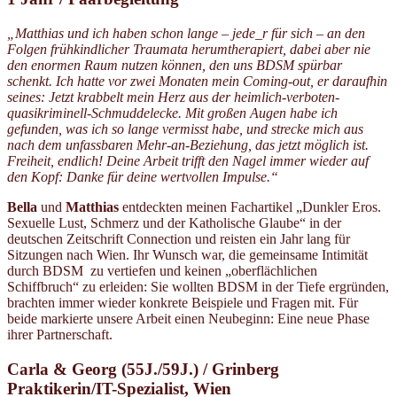
„Matthias und ich haben schon lange – jede_r für sich – an den
Folgen frühkindlicher Traumata herumtherapiert, dabei aber nie
den enormen Raum nutzen können, den uns BDSM spürbar
schenkt. Ich hatte vor zwei Monaten mein Coming-out, er daraufhin
seines: Jetzt krabbelt mein Herz aus der heimlich-verboten-
quasikriminell-Schmuddelecke. Mit großen Augen habe ich
gefunden, was ich so lange vermisst habe, und strecke mich aus
nach dem unfassbaren Mehr-an-Beziehung, das jetzt möglich ist.
Freiheit, endlich!
Deine Arbeit trifft den Nagel immer wieder auf
den Kopf: Danke für deine wertvollen Impulse.“
Bella
und
Matthias
entdeckten meinen Fachartikel „Dunkler Eros.
Sexuelle Lust, Schmerz und der Katholische Glaube“ in der
deutschen Zeitschrift Connection und reisten ein Jahr lang für
Sitzungen nach Wien. Ihr Wunsch war, die gemeinsame Intimität
durch BDSM zu vertiefen und keinen „oberflächlichen
Schiffbruch“ zu erleiden: Sie wollten BDSM in der Tiefe ergründen,
brachten immer wieder konkrete Beispiele und Fragen mit. Für
beide markierte unsere Arbeit einen Neubeginn: Eine neue Phase
ihrer Partnerschaft.
Carla & Georg (55J./59J.) / Grinberg
Praktikerin/IT-Spezialist, Wien