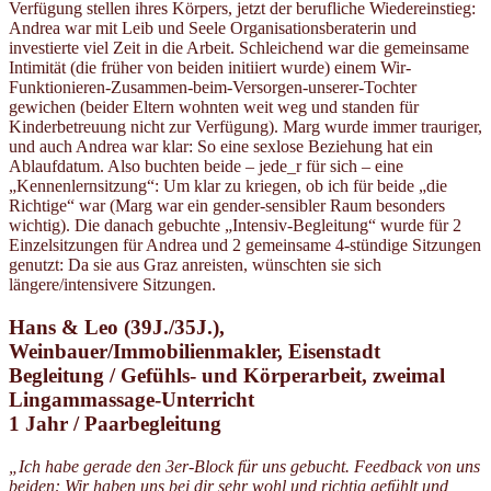
Verfügung stellen ihres Körpers, jetzt der berufliche Wiedereinstieg:
Andrea war mit Leib und Seele Organisationsberaterin und
investierte viel Zeit in die Arbeit. Schleichend war die gemeinsame
Intimität (die früher von beiden initiiert wurde) einem Wir-
Funktionieren-Zusammen-beim-Versorgen-unserer-Tochter
gewichen (beider Eltern wohnten weit weg und standen für
Kinderbetreuung nicht zur Verfügung). Marg wurde immer trauriger,
und auch Andrea war klar: So eine sexlose Beziehung hat ein
Ablaufdatum. Also buchten beide – jede_r für sich – eine
„Kennenlernsitzung“: Um klar zu kriegen, ob ich für beide „die
Richtige“ war (Marg war ein gender-sensibler Raum besonders
wichtig). Die danach gebuchte „Intensiv-Begleitung“ wurde für 2
Einzelsitzungen für Andrea und 2 gemeinsame 4-stündige Sitzungen
genutzt: Da sie aus Graz anreisten, wünschten sie sich
längere/intensivere Sitzungen.
Hans & Leo (39J./35J.),
Weinbauer/Immobilienmakler, Eisenstadt
Begleitung / Gefühls- und Körperarbeit, zweimal
Lingammassage-Unterricht
1 Jahr / Paarbegleitung
„Ich habe gerade den 3er-Block für uns gebucht. Feedback von uns
beiden: Wir haben uns bei dir sehr wohl und richtig gefühlt und