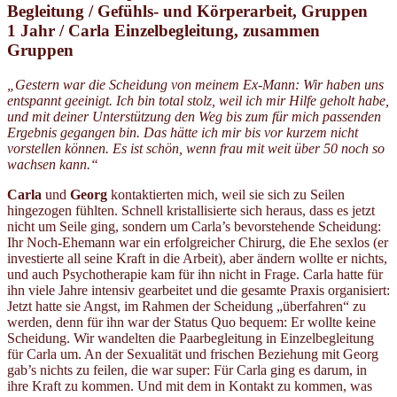
Begleitung / Gefühls- und Körperarbeit, Gruppen
1 Jahr / Carla Einzelbegleitung, zusammen
Gruppen
„Gestern war die Scheidung von meinem Ex-Mann: Wir haben uns
entspannt geeinigt. Ich bin total stolz, weil ich mir Hilfe geholt habe,
und mit deiner Unterstützung den Weg bis zum für mich passenden
Ergebnis gegangen bin. Das hätte ich mir bis vor kurzem nicht
vorstellen können. Es ist schön, wenn frau mit weit über 50 noch so
wachsen kann.“
Carla
und
Georg
kontaktierten mich, weil sie sich zu Seilen
hingezogen fühlten. Schnell kristallisierte sich heraus, dass es jetzt
nicht um Seile ging, sondern um Carla’s bevorstehende Scheidung:
Ihr Noch-Ehemann war ein erfolgreicher Chirurg, die Ehe sexlos (er
investierte all seine Kraft in die Arbeit), aber ändern wollte er nichts,
und auch Psychotherapie kam für ihn nicht in Frage. Carla hatte für
ihn viele Jahre intensiv gearbeitet und die gesamte Praxis organisiert:
Jetzt hatte sie Angst, im Rahmen der Scheidung „überfahren“ zu
werden, denn für ihn war der Status Quo bequem: Er wollte keine
Scheidung. Wir wandelten die Paarbegleitung in Einzelbegleitung
für Carla um. An der Sexualität und frischen Beziehung mit Georg
gab’s nichts zu feilen, die war super: Für Carla ging es darum, in
ihre Kraft zu kommen. Und mit dem in Kontakt zu kommen, was