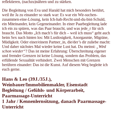
reflektieren, (nachzu)nähren und zu stärken.
Die Begleitung von Eva und Harald hat mich besonders berührt,
weil ihr Ja zu einander so stark war: Es war ein Wir-suchen-
zusammen-eine-Lösung, kein Ich-hab-Recht-und-du-bist-Schuld,
ein Miteinander, kein Gegeneinander. In einer Paarbegleitung lade
ich ein zu spüren, was das Paar braucht, und was jede_r für sich
braucht. Das Motto „Ich mach’s für dich – weil ich muss“ geht auch
beim Sex nach hinten los: Mit Lustlosigkeit, Anorgasmie, Migräne,
Müdigkeit. Oder einer/einem Partner_in, die/der’s dir zuliebe macht:
Und daher nächstes Mal wieder keine Lust hat. Du meinst:
„Wird
schon wieder“
? Das ist meine Erfahrung: Überschreitung eigener
und fremder Grenzen ist keine Lösung, sondern das Problem, das
erfüllende Sexualität verhindert. Zwei Menschen mit Grenzen
berühren einander: Das ist die Kunst. Auf diesem Weg begleite ich
euch gerne.
Hans & Leo (39J./35J.),
Weinbauer/Immobilienmakler, Eisenstadt
Begleitung / Gefühls- und Körperarbeit,
Paarmassage-Unterricht
1 Jahr / Kennenlernsitzung, danach Paarmassage-
Unterricht