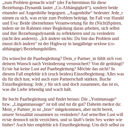
„zum Problem gemacht wird“ (der Fachterminus für diese
Beziehungs-Dynamik lautet „Co-Abhängigkeit“), sondern beide
einander auf Augenhöhe begegnen. „Augenhöhe“ bedeutet: Jede_r
nimmt zu sich, was er/sie zum Problem beiträgt. Im Fall von Harald
und Eva: Beide übernehmen Verantwortung für ihr (Nicht)Spüren,
indem sie im Rahmen einer Begleitung daran arbeiten, sich selbst
und ihre Beziehungsdynamik zu reflektieren und zu verändern
(nicht den anderen). „Ich ändere nichts: Du bist das Problem und
musst dich ändern“ ist der Highway in langjährige sexlose (co-
abhängige) Beziehungshöllen.
Du wünschst dir Paarbegleitung? Dein_e Partner_in fühlt sich von
deinem Wunsch nach Veränderung verunsichert? Von dir gedrängt?
Er/sie hat keine Lust auf Paarbegleitung? Möchte das nicht? In
diesem Fall empfehle ich (euch beiden) Einzelbegleitung: Alles was
du für dich tust, wird auch eure Partnerschaft stärken. Buche
Einzelbegleitung: Jede_r für sich und doch zusammen, das ist es,
was die Liebe lebendig und wach hält.
Ihr bucht Paarbegleitung und findet heraus: Die „Yonimassage“
bzw. „Lingammassage“ ist toll und tut dir gut? Daheim merkst du:
Mein_e Partner_in ist „brav“ mitgekommen, aber nicht bereit,
unsere Sexualität zusammen zu verändern? Auf seine/ihre Lust will
er/sie dennoch nicht verzichten, und so läuft’s beim Sex weiter wie
bisher? Auch hier empfehle ich Einzelbegleitung: Um dich selbst zu