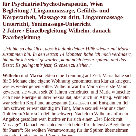
für Psychiatrie/Psychotherapeutin,
Wien
Begleitung / Lingammassage, Gefühls- und
Körperarbeit, Massage zu dritt, Lingammassage-
Unterricht, Yonimassage-Unterricht
2 Jahre /
Einzelbegleitung Wilhelm, danach
Paarbegleitung
„Ich bin so glücklich, dass ich dank deiner Hilfe wieder mit Maria
zusammen bin: In den letzten 14 Monaten habe ich mich verändert,
bin mehr ich selbst geworden, kann mich besser spüren, und das
Beste: Es gelingt mir jetzt, Grenzen zu ziehen.“
Wilhelm
und
Maria
lebten eine Trennung auf Zeit: Maria hatte sich
für 3 Monate eine eigene Wohnung genommen um klar zu kriegen,
wie es weiter gehen sollte. Wilhelm war für Maria der erste Mann
gewesen, sie waren seit 20 Jahren verheiratet, und Maria wünschte
sich neue Energie in ihrer Sexualität, aber auch im Alltag. Wilhelm
war sehr im Kopf und angespannt (Loslassen und Entspannen fiel
ihm schwer, er war ständig im Tun), Maria sexuell sehr unsicher
(Initiieren/Aktiv sein fiel ihr schwer). Nachdem Wilhelm auf mein
Angebot gestoßen war, buchte er für sich einen „3er-Block mit
Massage“. Danach entschieden sich beide für „Intensiv-Begleitung
für Paare“: Sie wollten Verantwortung für ihr Spüren übernehmen,
einander Gutes tun und Neues lernen.