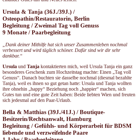
Ursula & Tanja (36J./39J.) /
Osteopathin/Restauratorin, Berlin
Begleitung / Zweimal Tag voll Genuss
9 Monate / Paarbegleitung
„Dank deiner Mithilfe hat sich unser Zusammenleben nochmal
verbessert und wird täglich schöner. Dafür sind wir dir sehr
dankbar.“
Ursula
und
Tanja
kontaktierten mich, weil Ursula Tanja ein ganz
besonderes Geschenk zum Hochzeitstag machte: Einen „Tag voll
Genuss“. Danach buchten sie dasselbe nochmal (diesmal bezahlte
Tanja), weil es ihnen so gut getan hatte: Ursula und Tanja wollten
ihre ohnehin „happy“ Beziehung noch „happier“ machen, sich
Gutes tun und eine gute Zeit haben: Beide liebten Wien und freuten
sich jedesmal auf den Paar-Urlaub.
Bella & Matthias (39J./41J.) / Boutique-
Besitzerin/Rechtsanwalt, Hamburg
Begleitung /
Gefühls- und Körperarbeit für BDSM
liebende und verzweifelnde Paare
1 Jahr /
Paarbegleitung