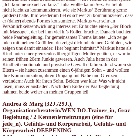
„Ich komme sexuell zu kurz.“ Julia wollte kaum Sex: Es fiel ihr
nicht leicht zu kommunizieren, wie sie Markus‘ Berührung gerne
(anders) hätte. Ihm wiederum fiel es schwer zu kommunizieren, dass
er (daher) abends Pornos konsumierte. Markus war sehr an
Persönlichkeitsentwicklung interessiert: Er buchte einen „3er-Block
mit Massage“, der bei ihm viel in’s Rollen brachte. Danach buchten
beide Paarbegleitung. Ihr gemeinsames Thema lautete: „Ich zeige
mich mit meinen Gefühlen, du zeigst dich mit deinen Gefühlen, wir
zeigen uns damit einander: Hier beginnt Intimität.“ Markus hatte als
Kind unter einer grenzenlos übergriffigen Mutter gelitten, er war in
seinen frühen 20ern Junkie gewesen. Auch Julia hatte in der
Kindheit emotionale und physische Gewalt erfahren. Jetzt waren sie
Eltern – sie hatten zusammen einen 6-jährigen Sohn – und wollten
ihre Kommunikation, ihren Umgang mit Nähe und Grenzen
verändern: Auch für ihren Sohn. Beiden war klar: Was wir nicht
lösen, muss er ausbaden. Nach dem Ende der Paarbegleitung
nahmen beide weiter an meinen Gruppen teil.
Andrea & Marg (32J./29J.),
Organisationsberaterin/WEN DO-Trainer_in, Graz
Begleitung / 2 Kennenlernsitzungen (eine für
jede_n), Gefühls- und Körperarbeit, Gefühls- und
Körperarbeit DEEPENING