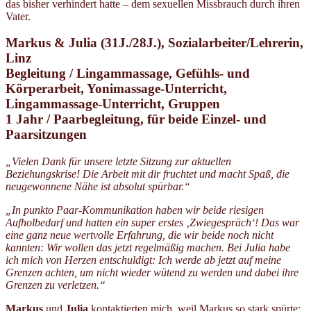
das bisher verhindert hatte – dem sexuellen Missbrauch durch ihren
Vater.
Markus & Julia (31J./28J.), Sozialarbeiter/Lehrerin,
Linz
Begleitung / Lingammassage, Gefühls- und
Körperarbeit, Yonimassage-Unterricht,
Lingammassage-Unterricht, Gruppen
1 Jahr / Paarbegleitung, für beide Einzel- und
Paarsitzungen
„Vielen Dank für unsere letzte Sitzung zur aktuellen
Beziehungskrise! Die Arbeit mit dir fruchtet und macht Spaß, die
neugewonnene Nähe ist absolut spürbar.“
„In punkto Paar-Kommunikation haben wir beide riesigen
Aufholbedarf und hatten ein super erstes ‚Zwiegespräch‘! Das war
eine ganz neue wertvolle Erfahrung, die wir beide noch nicht
kannten: Wir wollen das jetzt regelmäßig machen. Bei Julia habe
ich mich von Herzen entschuldigt: Ich werde ab jetzt auf meine
Grenzen achten, um nicht wieder wütend zu werden und dabei ihre
Grenzen zu verletzen.“
Markus
und
Julia
kontaktierten mich, weil Markus so stark spürte: