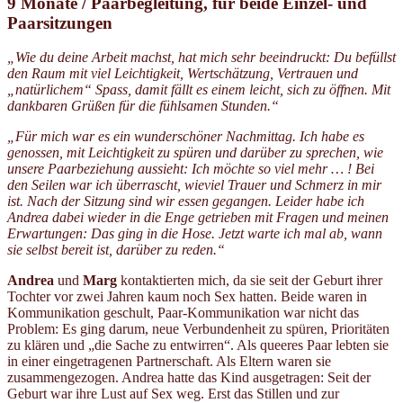
9 Monate / Paarbegleitung, für beide Einzel- und
Paarsitzungen
„Wie du deine Arbeit machst, hat mich sehr beeindruckt: Du befüllst
den Raum mit viel Leichtigkeit, Wertschätzung, Vertrauen und
„natürlichem“ Spass, damit fällt es einem leicht, sich zu öffnen. Mit
dankbaren Grüßen für die fühlsamen Stunden.“
„Für mich war es ein wunderschöner Nachmittag. Ich habe es
genossen, mit Leichtigkeit zu spüren und darüber zu sprechen, wie
unsere Paarbeziehung aussieht: Ich möchte so viel mehr … ! Bei
den Seilen war ich überrascht, wieviel Trauer und Schmerz in mir
ist.
Nach der Sitzung
sind wir essen gegangen. Leider habe ich
Andrea dabei wieder in die Enge getrieben mit Fragen und meinen
Erwartungen: Das ging in die Hose. Jetzt warte ich mal ab, wann
sie selbst bereit ist, darüber zu reden.
“
Andrea
und
Marg
kontaktierten mich, da sie seit der Geburt ihrer
Tochter vor zwei Jahren kaum noch Sex hatten. Beide waren in
Kommunikation geschult, Paar-Kommunikation war nicht das
Problem: Es ging darum, neue Verbundenheit zu spüren, Prioritäten
zu klären und „die Sache zu entwirren“. Als queeres Paar lebten sie
in einer eingetragenen Partnerschaft. Als Eltern waren sie
zusammengezogen. Andrea hatte das Kind ausgetragen: Seit der
Geburt war ihre Lust auf Sex weg. Erst das Stillen und zur