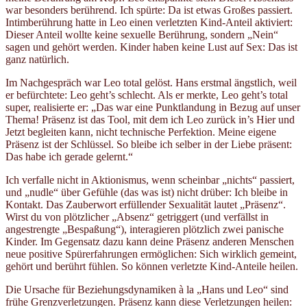
war besonders berührend. Ich spürte: Da ist etwas Großes passiert.
Intimberührung hatte in Leo einen verletzten Kind-Anteil aktiviert:
Dieser Anteil wollte keine sexuelle Berührung, sondern „Nein“
sagen und gehört werden. Kinder haben keine Lust auf Sex: Das ist
ganz natürlich.
Im Nachgespräch war Leo total gelöst. Hans erstmal ängstlich, weil
er befürchtete: Leo geht’s schlecht. Als er merkte, Leo geht’s total
super, realisierte er: „Das war eine Punktlandung in Bezug auf unser
Thema! Präsenz ist das Tool, mit dem ich Leo zurück in’s Hier und
Jetzt begleiten kann, nicht technische Perfektion. Meine eigene
Präsenz ist der Schlüssel. So bleibe ich selber in der Liebe präsent:
Das habe ich gerade gelernt.“
Ich verfalle nicht in Aktionismus, wenn scheinbar „nichts“ passiert,
und „nudle“ über Gefühle (das was ist) nicht drüber: Ich bleibe in
Kontakt. Das Zauberwort erfüllender Sexualität lautet „Präsenz“.
Wirst du von plötzlicher „Absenz“ getriggert (und verfällst in
angestrengte „Bespaßung“), interagieren plötzlich zwei panische
Kinder. Im Gegensatz dazu kann deine Präsenz anderen Menschen
neue positive Spürerfahrungen ermöglichen: Sich wirklich gemeint,
gehört und berührt fühlen. So können verletzte Kind-Anteile heilen.
Die Ursache für Beziehungsdynamiken à la „Hans und Leo“ sind
frühe Grenzverletzungen. Präsenz kann diese Verletzungen heilen: