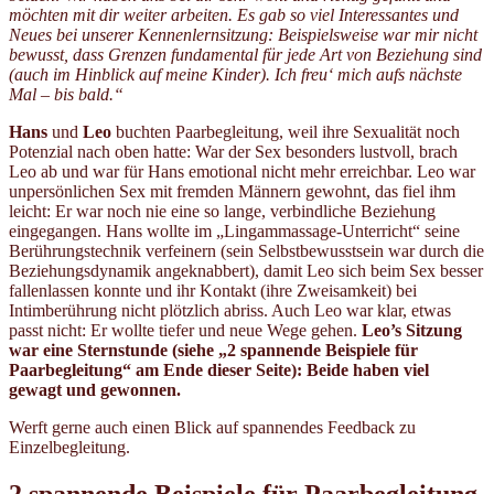
möchten mit dir weiter arbeiten.
Es gab so viel Interessantes und
Neues bei unserer Kennenlernsitzung: Beispielsweise war mir nicht
bewusst, dass Grenzen fundamental für jede Art von Beziehung sind
(auch im Hinblick auf meine Kinder). Ich freu‘ mich aufs nächste
Mal – bis bald.“
Hans
und
Leo
buchten Paarbegleitung, weil ihre Sexualität noch
Potenzial nach oben hatte: War der Sex besonders lustvoll, brach
Leo ab und war für Hans emotional nicht mehr erreichbar. Leo war
unpersönlichen Sex mit fremden Männern gewohnt, das fiel ihm
leicht: Er war noch nie eine so lange, verbindliche Beziehung
eingegangen. Hans wollte im „Lingammassage-Unterricht“ seine
Berührungstechnik verfeinern (sein Selbstbewusstsein war durch die
Beziehungsdynamik angeknabbert), damit Leo sich beim Sex besser
fallenlassen konnte und ihr Kontakt (ihre Zweisamkeit) bei
Intimberührung nicht plötzlich abriss. Auch Leo war klar, etwas
passt nicht: Er wollte tiefer und neue Wege gehen.
Leo’s Sitzung
war eine Sternstunde (siehe „2 spannende Beispiele für
Paarbegleitung“ am Ende dieser Seite): Beide haben viel
gewagt und gewonnen.
Werft gerne auch einen Blick auf spannendes Feedback zu
Einzelbegleitung.
2 spannende Beispiele für Paarbegleitung