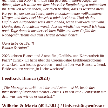
nicht aus dem Kopf! Ich habe Mut gebraucht, meine Augen zu
öffnen, aber ich wollte aus dem Meer der Empfindungen auftauchen
ins Jetzt! Ich wollte sehen, wer mich berührt, dass es wirklich mein
Körper ist, der berührt wird, mein unvollkommener vollkommener
Körper, und dass zwei Menschen mich berühren. Und ob das
Gefühl des Aufgehobenseins auch anhält, wenn’s wirklich real wird:
Danke, dass du achtsam warst, dass du wirklich da warst! Ich kann
noch Tage danach aus der erlebten Fülle und dem Gefühl des
Nachgenährtseins aus dem Herzen heraus lächeln.
Ganz liebe Grüße!!!!
Bianca & Anton“
2023 kehrten Bianca und Anton für „Gefühls- und Körperarbeit für
Paare“ zurück. Er hatte über die Corona-Jahre Erektionsprobleme
entwickelt, war lustlos geworden – und darüber war Bianca wütend:
Beide wollten weiter „in Liebe wachsen“.
Feedback Bianca (2023)
„Die Massage zu dritt – mit dir und Anton – ist bis heute das
intensivste Spürerlebnis meines Lebens. Du bist eine Lichtgestalt mit
dem was und wie du es anbietest.“
Wilhelm & Maria (49J./38J.) / Universitätsprofessor