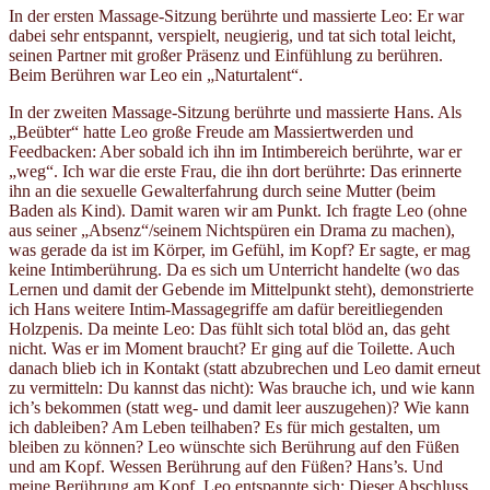
In der ersten Massage-Sitzung berührte und massierte Leo: Er war
dabei sehr entspannt, verspielt, neugierig, und tat sich total leicht,
seinen Partner mit großer Präsenz und Einfühlung zu berühren.
Beim Berühren war Leo ein „Naturtalent“.
In der zweiten Massage-Sitzung berührte und massierte Hans. Als
„Beübter“ hatte Leo große Freude am Massiertwerden und
Feedbacken: Aber sobald ich ihn im Intimbereich berührte, war er
„weg“. Ich war die erste Frau, die ihn dort berührte: Das erinnerte
ihn an die sexuelle Gewalterfahrung durch seine Mutter (beim
Baden als Kind). Damit waren wir am Punkt. Ich fragte Leo (ohne
aus seiner „Absenz“/seinem Nichtspüren ein Drama zu machen),
was gerade da ist im Körper, im Gefühl, im Kopf? Er sagte, er mag
keine Intimberührung. Da es sich um Unterricht handelte (wo das
Lernen und damit der Gebende im Mittelpunkt steht), demonstrierte
ich Hans weitere Intim-Massagegriffe am dafür bereitliegenden
Holzpenis. Da meinte Leo: Das fühlt sich total blöd an, das geht
nicht. Was er im Moment braucht? Er ging auf die Toilette. Auch
danach blieb ich in Kontakt (statt abzubrechen und Leo damit erneut
zu vermitteln: Du kannst das nicht): Was brauche ich, und wie kann
ich’s bekommen (statt weg- und damit leer auszugehen)? Wie kann
ich dableiben? Am Leben teilhaben? Es für mich gestalten, um
bleiben zu können? Leo wünschte sich Berührung auf den Füßen
und am Kopf. Wessen Berührung auf den Füßen? Hans’s. Und
meine Berührung am Kopf. Leo entspannte sich: Dieser Abschluss