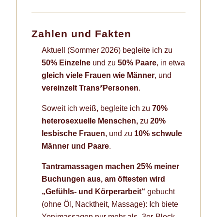
Zahlen und Fakten
Aktuell (Sommer 2026) begleite ich zu
50% Einzelne
und zu
50% Paare
, in etwa
gleich viele Frauen wie Männer
, und
vereinzelt Trans*Personen
.
Soweit ich weiß, begleite ich zu
70%
heterosexuelle Menschen,
zu
20%
lesbische Frauen
, und zu
10% schwule
Männer und Paare
.
Tantramassagen machen
25% meiner
Buchungen aus, a
m öftesten wird
„Gefühls- und Körperarbeit“
gebucht
(ohne Öl, Nacktheit, Massage): Ich biete
Yonimassagen nur mehr als „3er-Block