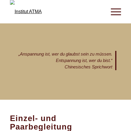
„Anspannung ist, wer du glaubst sein zu müssen.
Entspannung ist, wer du bist.“
Chinesisches Sprichwort
Einzel- und
Paarbegleitung