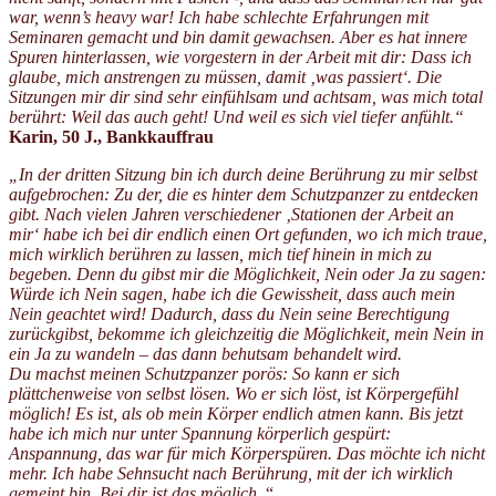
war, wenn’s heavy war! Ich habe schlechte Erfahrungen mit
Seminaren gemacht und bin damit gewachsen. Aber es hat innere
Spuren hinterlassen, wie vorgestern in der Arbeit mit dir: Dass ich
glaube, mich anstrengen zu müssen, damit ‚was passiert‘. Die
Sitzungen mir dir sind sehr einfühlsam und achtsam, was mich total
berührt: Weil das auch geht! Und weil es sich viel tiefer anfühlt.“
Karin, 50 J., Bankkauffrau
„In der dritten Sitzung bin ich durch deine Berührung zu mir selbst
aufgebrochen: Zu der, die es hinter dem Schutzpanzer zu entdecken
gibt. Nach vielen Jahren verschiedener ‚Stationen der Arbeit an
mir‘ habe ich bei dir endlich einen Ort gefunden, wo ich mich traue,
mich wirklich berühren zu lassen, mich tief hinein in mich zu
begeben. Denn du gibst mir die Möglichkeit, Nein oder Ja zu sagen:
Würde ich Nein sagen, habe ich die Gewissheit, dass auch mein
Nein geachtet wird! Dadurch, dass du Nein seine Berechtigung
zurückgibst, bekomme ich gleichzeitig die Möglichkeit, mein Nein in
ein Ja zu wandeln – das dann behutsam behandelt wird.
Du machst meinen Schutzpanzer porös: So kann er sich
plättchenweise von selbst lösen. Wo er sich löst, ist Körpergefühl
möglich! Es ist, als ob mein Körper endlich atmen kann. Bis jetzt
habe ich mich nur unter Spannung körperlich gespürt:
Anspannung, das war für mich Körperspüren. Das möchte ich nicht
mehr. Ich habe Sehnsucht nach Berührung, mit der ich wirklich
gemeint bin. Bei dir ist das möglich.
“