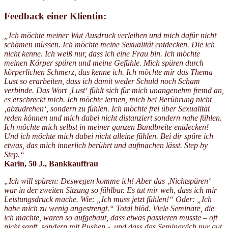
Feedback einer Klientin:
„Ich möchte meiner Wut Ausdruck verleihen und mich dafür nicht
schämen müssen. Ich möchte meine Sexualität entdecken. Die ich
nicht kenne. Ich weiß nur, dass ich eine Frau bin. Ich möchte
meinen Körper spüren und meine Gefühle. Mich spüren durch
körperlichen Schmerz, das kenne ich. Ich möchte mir das Thema
Lust so erarbeiten, dass ich damit weder Schuld noch Scham
verbinde. Das Wort ‚Lust‘ fühlt sich für mich unangenehm fremd an,
es erschreckt mich. Ich möchte lernen, mich bei Berührung nicht
‚abzudrehen‘, sondern zu fühlen. Ich möchte frei über Sexualität
reden können und mich dabei nicht distanziert sondern nahe fühlen.
Ich möchte mich selbst in meiner ganzen Bandbreite entdecken!
Und ich möchte mich dabei nicht alleine fühlen. Bei dir spüre ich
etwas, das mich innerlich berührt und aufmachen lässt. Step by
Step.“
Karin, 50 J., Bankkauffrau
„Ich will spüren: Deswegen komme ich! Aber das ‚Nichtspüren‘
war in der zweiten Sitzung so fühlbar. Es tut mir weh, dass ich mir
Leistungsdruck mache. Wie: „Ich muss jetzt fühlen!“ Oder: „Ich
habe mich zu wenig angestrengt.“ Total blöd. Viele Seminare, die
ich machte, waren so aufgebaut, dass etwas passieren musste – oft
nicht sanft, sondern mit Pushen -, und dass das Seminar/ich nur gut