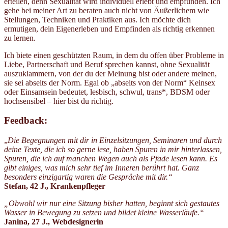
erteilen, denn Sexualität wird individuell erlebt und empfunden. Ich
gehe bei meiner Art zu beraten auch nicht von Äußerlichem wie
Stellungen, Techniken und Praktiken aus. Ich möchte dich
ermutigen, dein Eigenerleben und Empfinden als richtig erkennen
zu lernen.
Ich biete einen geschützten Raum, in dem du offen über Probleme in
Liebe, Partnerschaft und Beruf sprechen kannst, ohne Sexualität
auszuklammern, von der du der Meinung bist oder andere meinen,
sie sei abseits der Norm. Egal ob „abseits von der Norm“ Keinsex
oder Einsamsein bedeutet, lesbisch, schwul, trans*, BDSM oder
hochsensibel – hier bist du richtig.
Feedback:
„
Die Begegnungen mit dir in Einzelsitzungen, Seminaren und durch
deine Texte, die ich so gerne lese, haben Spuren in mir hinterlassen,
Spuren, die ich auf manchen Wegen auch als Pfade lesen kann. Es
gibt einiges, was mich sehr tief im Inneren berührt hat. Ganz
besonders einzigartig waren die Gespräche mit dir.“
Stefan, 42 J., Krankenpfleger
„Obwohl wir nur eine Sitzung bisher hatten, beginnt sich gestautes
Wasser in Bewegung zu setzen und bildet kleine Wasserläufe.“
Janina, 27 J., Webdesignerin