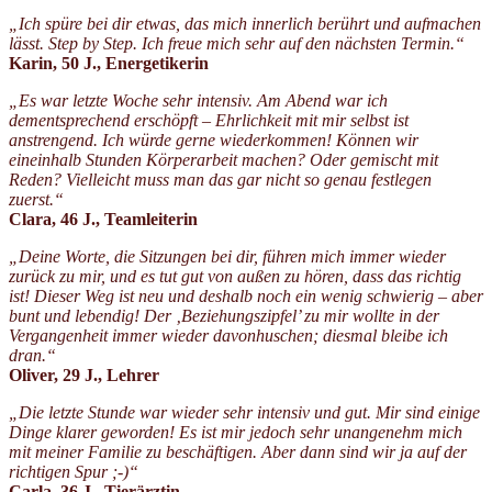
„Ich spüre bei dir etwas, das mich innerlich berührt und aufmachen
lässt. Step by Step. Ich freue mich sehr auf den nächsten Termin.“
Karin, 50 J., Energetikerin
„Es war letzte Woche sehr intensiv. Am Abend war ich
dementsprechend erschöpft – Ehrlichkeit mit mir selbst ist
anstrengend. Ich würde gerne wiederkommen! Können wir
eineinhalb Stunden Körperarbeit machen? Oder gemischt mit
Reden? Vielleicht muss man das gar nicht so genau festlegen
zuerst.“
Clara, 46 J., Teamleiterin
„Deine Worte, die Sitzungen bei dir, führen mich immer wieder
zurück zu mir, und es tut gut von außen zu hören, dass das richtig
ist! Dieser Weg ist neu und deshalb noch ein wenig schwierig – aber
bunt und lebendig! Der ‚Beziehungszipfel’ zu mir wollte in der
Vergangenheit immer wieder davonhuschen; diesmal bleibe ich
dran.“
Oliver, 29 J., Lehrer
„Die letzte Stunde war wieder sehr intensiv und gut. Mir sind einige
Dinge klarer geworden! Es ist mir jedoch sehr unangenehm mich
mit meiner Familie zu beschäftigen. Aber dann sind wir ja auf der
richtigen Spur ;-)“
Carla, 36 J., Tierärztin