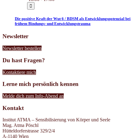
Die positive Kraft der Wut 6 / BDSM als Entwicklungspotenzial bei
frühem Bindungs- und Entwicklungstrauma
Newsletter
Newsletter bestellen
Du hast Fragen?
Kontaktiere mich
Lerne mich persönlich kennen
Melde dich zum Info-Abend an
Kontakt
Institut ATMA – Sensibilisierung von Körper und Seele
Mag. Atma Pöschl
Hütteldorferstrasse 329/2/4
A-1140 Wien