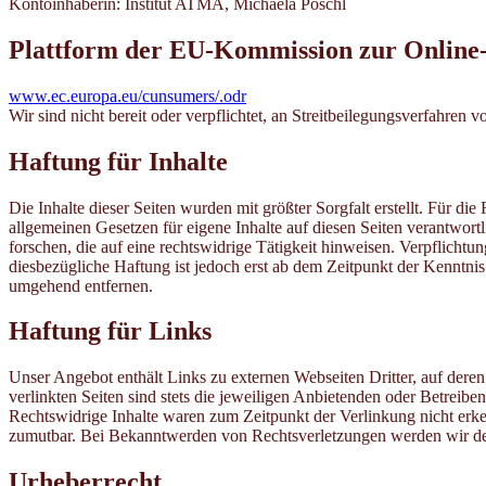
Kontoinhaberin: Institut ATMA, Michaela Pöschl
Plattform der EU-Kommission zur Online-
www.ec.europa.eu/cunsumers/.odr
Wir sind nicht bereit oder verpflichtet, an Streitbeilegungsverfahren 
Haftung für Inhalte
Die Inhalte dieser Seiten wurden mit größter Sorgfalt erstellt. Für d
allgemeinen Gesetzen für eigene Inhalte auf diesen Seiten verantwort
forschen, die auf eine rechtswidrige Tätigkeit hinweisen. Verpflich
diesbezügliche Haftung ist jedoch erst ab dem Zeitpunkt der Kenntn
umgehend entfernen.
Haftung für Links
Unser Angebot enthält Links zu externen Webseiten Dritter, auf dere
verlinkten Seiten sind stets die jeweiligen Anbietenden oder Betreib
Rechtswidrige Inhalte waren zum Zeitpunkt der Verlinkung nicht erken
zumutbar. Bei Bekanntwerden von Rechtsverletzungen werden wir de
Urheberrecht