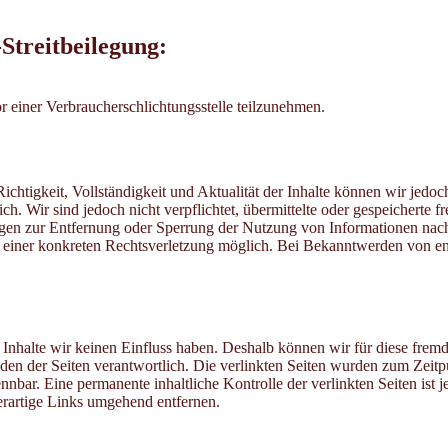
Streitbeilegung:
vor einer Verbraucherschlichtungsstelle teilzunehmen.
ie Richtigkeit, Vollständigkeit und Aktualität der Inhalte können wir j
lich. Wir sind jedoch nicht verpflichtet, übermittelte oder gespeicher
tungen zur Entfernung oder Sperrung der Nutzung von Informationen nac
is einer konkreten Rechtsverletzung möglich. Bei Bekanntwerden von e
n Inhalte wir keinen Einfluss haben. Deshalb können wir für diese fre
enden der Seiten verantwortlich. Die verlinkten Seiten wurden zum Zeit
nbar. Eine permanente inhaltliche Kontrolle der verlinkten Seiten ist 
rartige Links umgehend entfernen.