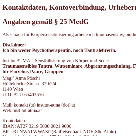
Kontaktdaten, Kontoverbindung, Urheberr
Angaben gemäß § 25 MedG
Als Coach für Körpersensibilisierung arbeite ich traumasensitiv, bin
Disclaimer:
Ich bin weder Psychotherapeutin, noch Tantralehrerin.
Institut ATMA – Sensibilisierung von Körper und Seele
Traumasensibles Tantra, Wutseminare, Abgrenzungsschulung, F
für Einzelne, Paare, Gruppen
a
Mag.
Atma Pöschl
Hütteldorfer Strasse 329/2/4
1140 Wien
UID: ATU 65403556
Mail: kontakt (at) institut-atma (dot) at
Web: institut-atma.at
Kontodaten
IBAN: AT27 3219 5000 0021 9006
BIC: RLNWATWWASP (Raiffeisenbank NOE-Süd Alpin)