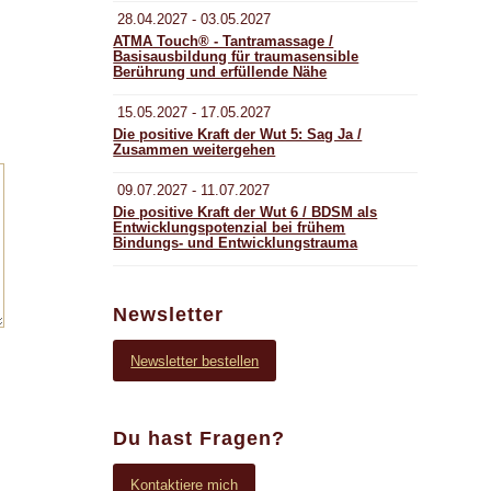
28.04.2027 - 03.05.2027
ATMA Touch® - Tantramassage /
Basisausbildung für traumasensible
Berührung und erfüllende Nähe
15.05.2027 - 17.05.2027
Die positive Kraft der Wut 5: Sag Ja /
Zusammen weitergehen
09.07.2027 - 11.07.2027
Die positive Kraft der Wut 6 / BDSM als
Entwicklungspotenzial bei frühem
Bindungs- und Entwicklungstrauma
Newsletter
Newsletter bestellen
Du hast Fragen?
Kontaktiere mich