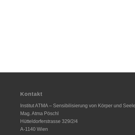
Kontakt
Institut ATMA – Sensibilisierung von Körper und Seel
Mag. Atma Pöschl
Hütteldorferstrasse 329/2/4
A-1140 Wien