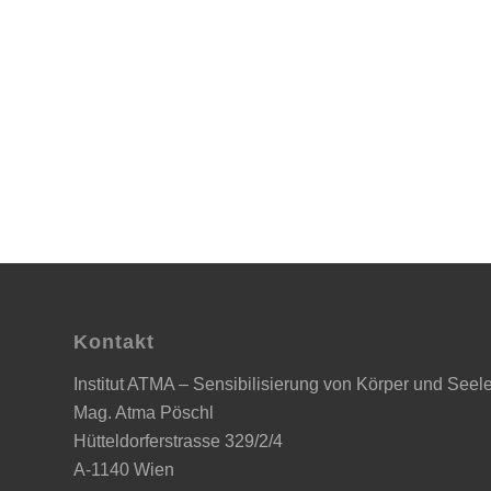
Kontakt
Institut ATMA – Sensibilisierung von Körper und Seel
Mag. Atma Pöschl
Hütteldorferstrasse 329/2/4
A-1140 Wien