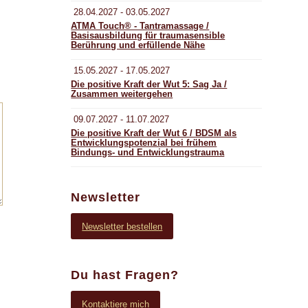
28.04.2027 - 03.05.2027
ATMA Touch® - Tantramassage /
Basisausbildung für traumasensible
Berührung und erfüllende Nähe
15.05.2027 - 17.05.2027
Die positive Kraft der Wut 5: Sag Ja /
Zusammen weitergehen
09.07.2027 - 11.07.2027
Die positive Kraft der Wut 6 / BDSM als
Entwicklungspotenzial bei frühem
Bindungs- und Entwicklungstrauma
Newsletter
Newsletter bestellen
Du hast Fragen?
Kontaktiere mich