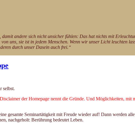
en, damit andere sich nicht unsicher fühlen: Das hat nichts mit Erleucht
gen von uns, sie ist in jedem Menschen. Wenn wir unser Licht leuchten 
anderen durch unser Dasein auch frei.“
ppe
 selbst.
claimer der Homepage nennt die Gründe. Und Möglichkeiten, mit mir ti
eine gesamte Seminartätigkeit mit Freude wieder auf! Dann werden al
önnen, nachgeholt: Berührung bedeutet Leben.