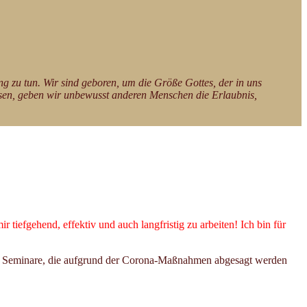
ung zu tun. Wir sind geboren, um die Größe Gottes, der in uns
lassen, geben wir unbewusst anderen Menschen die Erlaubnis,
efgehend, effektiv und auch langfristig zu arbeiten! Ich bin für
le Seminare, die aufgrund der Corona-Maßnahmen abgesagt werden