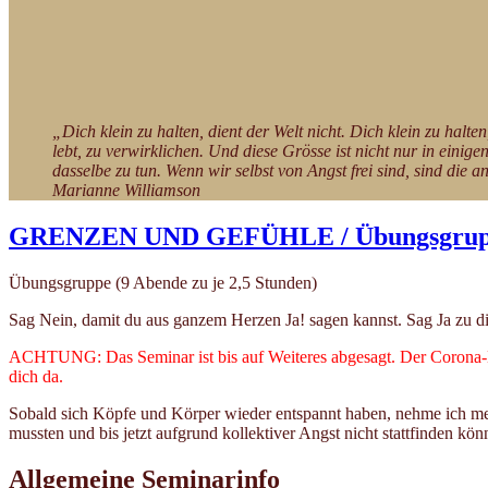
„Dich klein zu halten, dient der Welt nicht. Dich klein zu halt
lebt, zu verwirklichen. Und diese Grösse ist nicht nur in eini
dasselbe zu tun. Wenn wir selbst von Angst frei sind, sind die 
Marianne Williamson
GRENZEN UND GEFÜHLE / Übungsgru
Übungsgruppe (9 Abende zu je 2,5 Stunden)
Sag Nein, damit du aus ganzem Herzen Ja! sagen kannst. Sag Ja zu dir
ACHTUNG: Das Seminar ist bis auf Weiteres abgesagt. Der Corona-Dis
dich da.
Sobald sich Köpfe und Körper wieder entspannt haben, nehme ich m
mussten und bis jetzt aufgrund kollektiver Angst nicht stattfinden k
Allgemeine Seminarinfo