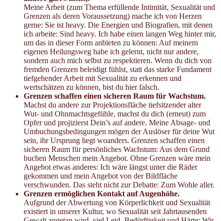
Meine Arbeit (zum Thema erfüllende Intimität, Sexualität und
Grenzen als deren Voraussetzung) mache ich von Herzen
gerne: Sie ist heavy. Die Energien und Biografien, mit denen
ich arbeite: Sind heavy. Ich habe einen langen Weg hinter mir,
um das in dieser Form anbieten zu können: Auf meinem
eigenen Heilungsweg habe ich gelernt, nicht nur andere,
sondern auch mich selbst zu respektieren. Wenn du dich von
fremden Grenzen beleidigt fühlst, statt das starke Fundament
tiefgehender Arbeit mit Sexualität zu erkennen und
wertschätzen zu können, bist du hier falsch.
Grenzen schaffen einen sicheren Raum für Wachstum.
Machst du andere zur Projektionsfläche tiefsitzender alter
Wut- und Ohnmachtsgefühle, machst du dich (erneut) zum
Opfer und projizierst Dein’s auf andere. Meine Absage- und
Umbuchungsbedingungen mögen der Auslöser für deine Wut
sein, ihr Ursprung liegt woanders. Grenzen schaffen einen
sicheren Raum für persönliches Wachstum: Aus dem Grund
buchen Menschen mein Angebot. Ohne Grenzen wäre mein
Angebot etwas anderes: Ich wäre längst unter die Räder
gekommen und mein Angebot von der Bildfläche
verschwunden. Das steht nicht zur Debatte: Zum Wohle aller.
Grenzen ermöglichen Kontakt auf Augenhöhe.
Aufgrund der Abwertung von Körperlichkeit und Sexualität
existiert in unserer Kultur, wo Sexualität seit Jahrtausenden
Gewalt angetan wird, viel Leid, Bedürftigkeit und Härte: Wir