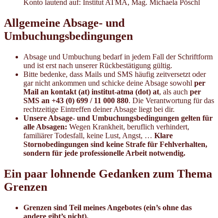
Konto lautend auf: Institut ATMA, Mag. Michaela Pöschl
Allgemeine Absage- und
Umbuchungsbedingungen
Absage und Umbuchung bedarf in jedem Fall der Schriftform
und ist erst nach unserer Rückbestätigung gültig.
Bitte bedenke, dass Mails und SMS häufig zeitversetzt oder
gar nicht ankommen und schicke deine Absage sowohl
per
Mail an kontakt (at) institut-atma (dot) at
, als auch
per
SMS an +43 (0) 699 / 11 000 880
. Die Verantwortung für das
rechtzeitige Eintreffen deiner Absage liegt bei dir.
Unsere Absage- und Umbuchungsbedingungen gelten für
alle Absagen:
Wegen Krankheit, beruflich verhindert,
familiärer Todesfall, keine Lust, Angst, …
Klare
Stornobedingungen sind keine Strafe für Fehlverhalten,
sondern für jede professionelle Arbeit
notwendig.
Ein paar lohnende Gedanken zum Thema
Grenzen
Grenzen sind Teil meines Angebotes (ein’s ohne das
andere gibt’s nicht).