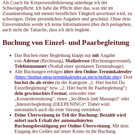
Als Coach für Körpersensibilisierung unterliege ich der
Schweigepflicht: Ich habe die Pflicht über das, was mir im
Zusammenhang mit meiner beruflichen Tätigkeit anvertraut wird, zu
schweigen. Deine persönlichen Angaben sind geschützt. Ohne dein
Einverständnis werde ich keine Informationen über dich preisgeben,
auch nicht die Tatsache, dass ich dich begleite.
Buchung von Einzel- und Paarbegleitung
Das Buchen einer Begleitung klappt nur
mit
Angabe
von
Adresse
(Rechnung),
Mailadresse
(Rechnungsversand),
Telefonnummer
(Notfall einer spontanen Terminabsage).
Alle Buchungen erfolgen
über den Online-Terminkalender
(
https://institut-atma-terminkalender.as.me/schedule.php)
: Dort
buchst du als erstes
(in der Kategorie „1. Hier buchst Du
Einzelbegleitung“ bzw. „2. Hier bucht ihr Paarbegleitung“)
dein gewünschtes Format
, entweder eine
„Kennenlernsitzung“, einen „3er-Block (mit Massage)“ oder
„Intensivbegleitung (DEEPENING)“. Dabei wird
automatisch auch die erste Sitzung vereinbart.
Deine Überweisung ist Teil der Buchung: Bezahlt wird
sofort nach Erhalt der automatisierten
Buchungsbestätigung per Online-Überweisung
. Mit dem
Eingang des Geldes auf unser Konto ist die Buchung