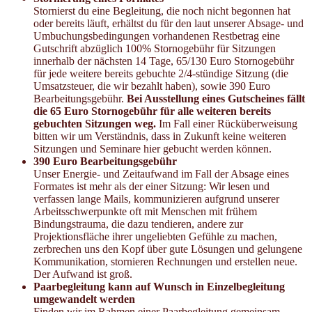
Stornierst du eine Begleitung, die noch nicht begonnen hat
oder bereits läuft, erhältst du für den laut unserer Absage- und
Umbuchungsbedingungen vorhandenen Restbetrag eine
Gutschrift abzüglich 100% Stornogebühr für Sitzungen
innerhalb der nächsten 14 Tage, 65/130 Euro Stornogebühr
für jede weitere bereits gebuchte 2/4-stündige Sitzung (die
Umsatzsteuer, die wir bezahlt haben), sowie 390 Euro
Bearbeitungsgebühr.
Bei Ausstellung eines Gutscheines fällt
die 65 Euro Stornogebühr für alle weiteren bereits
gebuchten Sitzungen weg.
Im Fall einer Rücküberweisung
bitten wir um Verständnis, dass in Zukunft keine weiteren
Sitzungen und Seminare hier gebucht werden können.
390 Euro Bearbeitungsgebühr
Unser Energie- und Zeitaufwand im Fall der Absage eines
Formates ist mehr als der einer Sitzung: Wir lesen und
verfassen lange Mails, kommunizieren aufgrund unserer
Arbeitsschwerpunkte oft mit Menschen mit frühem
Bindungstrauma, die dazu tendieren, andere zur
Projektionsfläche ihrer ungeliebten Gefühle zu machen,
zerbrechen uns den Kopf über gute Lösungen und gelungene
Kommunikation, stornieren Rechnungen und erstellen neue.
Der Aufwand ist groß.
Paarbegleitung kann auf Wunsch in Einzelbegleitung
umgewandelt werden
Finden wir im Rahmen einer Paarbegleitung gemeinsam