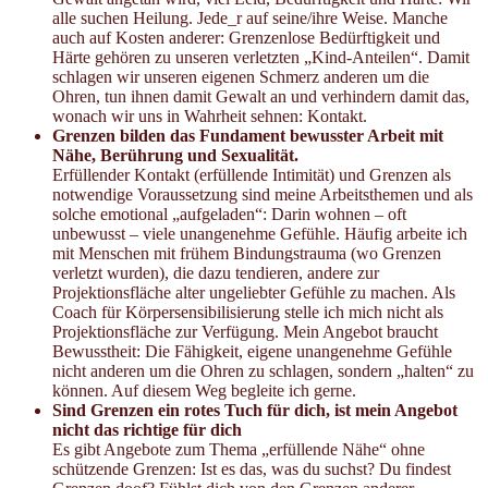
alle suchen Heilung. Jede_r auf seine/ihre Weise. Manche
auch auf Kosten anderer: Grenzenlose Bedürftigkeit und
Härte gehören zu unseren verletzten „Kind-Anteilen“. Damit
schlagen wir unseren eigenen Schmerz anderen um die
Ohren, tun ihnen damit Gewalt an und verhindern damit das,
wonach wir uns in Wahrheit sehnen: Kontakt.
Grenzen bilden das Fundament bewusster Arbeit mit
Nähe, Berührung und Sexualität.
Erfüllender Kontakt (erfüllende Intimität) und Grenzen als
notwendige Voraussetzung sind meine Arbeitsthemen und als
solche emotional „aufgeladen“: Darin wohnen – oft
unbewusst – viele unangenehme Gefühle. Häufig arbeite ich
mit Menschen mit frühem Bindungstrauma (wo Grenzen
verletzt wurden), die dazu tendieren, andere zur
Projektionsfläche alter ungeliebter Gefühle zu machen. Als
Coach für Körpersensibilisierung stelle ich mich nicht als
Projektionsfläche zur Verfügung. Mein Angebot braucht
Bewusstheit: Die Fähigkeit, eigene unangenehme Gefühle
nicht anderen um die Ohren zu schlagen, sondern „halten“ zu
können. Auf diesem Weg begleite ich gerne.
Sind Grenzen ein rotes Tuch für dich, ist mein Angebot
nicht das richtige für dich
Es gibt Angebote zum Thema „erfüllende Nähe“ ohne
schützende Grenzen: Ist es das, was du suchst? Du findest