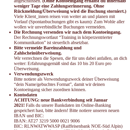
abgeschlossen.
(Ohne Kontoeingang erhältst du innerhalb
weniger Tage eine Zahlungserinnerung. Ohne
Rückmeldung/Überweisung wird die Buchung storniert.)
Viele Klient_innen reisen von weiter an und planen mit
Vorlauf (Spontanbuchungen gibt es kaum): Zum Wohle aller
wollen wir unverbindliche Buchungen vermeiden.
Die Rechnung versenden wir nach dem Kontoeingang.
Der Rechnungswortlaut “Training in körperzentrierter
Kommunikation” ist steuerlich absetzbar.
Bitte vermeide Bareinzahlung und
Zahlscheinüberweisung.
Wir verrechnen die Spesen, die für uns dabei anfallen, an dich
weiter: Erfahrungsgemäß sind das 10 bis 20 Euro pro
Überweisung.
Verwendungszweck
Bitte notiere als Verwendungszweck deiner Überweisung
“dein Name/gebuchtes Format”, damit wir deinen
Kontoeingang sicher zuordnen können.
Kontodaten
ACHTUNG: neue Bankverbindung seit Januar
2021!
Falls du unsere Bankdaten im Online-Banking
gespeichert hast, bitte ändern! Bitte notiere unseren neuen
IBAN und BIC:
IBAN: AT27 3219 5000 0021 9006
BIC: RLNWATWWASP (Raiffeisenbank NOE-Süd Alpin)