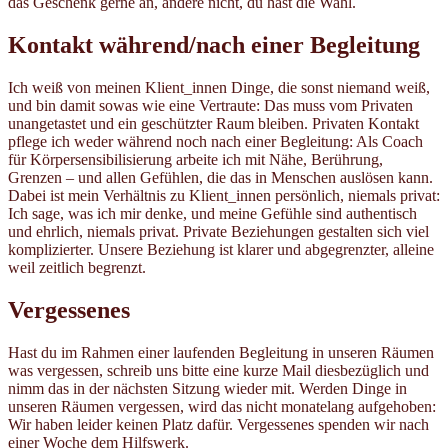
das Geschenk gerne an, andere nicht, du hast die Wahl.
Kontakt während/nach einer Begleitung
Ich weiß von meinen Klient_innen Dinge, die sonst niemand weiß,
und bin damit sowas wie eine Vertraute: Das muss vom Privaten
unangetastet und ein geschützter Raum bleiben. Privaten Kontakt
pflege ich weder während noch nach einer Begleitung: Als Coach
für Körpersensibilisierung arbeite ich mit Nähe, Berührung,
Grenzen – und allen Gefühlen, die das in Menschen auslösen kann.
Dabei ist mein Verhältnis zu Klient_innen persönlich, niemals privat:
Ich sage, was ich mir denke, und meine Gefühle sind authentisch
und ehrlich, niemals privat. Private Beziehungen gestalten sich viel
komplizierter. Unsere Beziehung ist klarer und abgegrenzter, alleine
weil zeitlich begrenzt.
Vergessenes
Hast du im Rahmen einer laufenden Begleitung in unseren Räumen
was vergessen, schreib uns bitte eine kurze Mail diesbezüglich und
nimm das in der nächsten Sitzung wieder mit. Werden Dinge in
unseren Räumen vergessen, wird das nicht monatelang aufgehoben:
Wir haben leider keinen Platz dafür. Vergessenes spenden wir nach
einer Woche dem Hilfswerk.