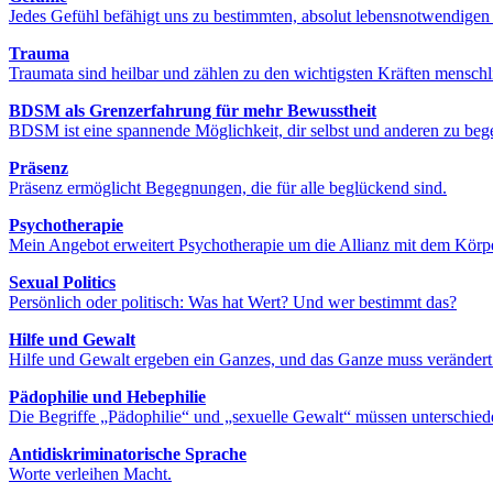
Jedes Gefühl befähigt uns zu bestimmten, absolut lebensnotwendige
Trauma
Traumata sind heilbar und zählen zu den wichtigsten Kräften mensch
BDSM als Grenzerfahrung für mehr Bewusstheit
BDSM ist eine spannende Möglichkeit, dir selbst und anderen zu beg
Präsenz
Präsenz ermöglicht Begegnungen, die für alle beglückend sind.
Psychotherapie
Mein Angebot erweitert Psychotherapie um die Allianz mit dem Körpe
Sexual Politics
Persönlich oder politisch: Was hat Wert? Und wer bestimmt das?
Hilfe und Gewalt
Hilfe und Gewalt ergeben ein Ganzes, und das Ganze muss verändert
Pädophilie und Hebephilie
Die Begriffe „Pädophilie“ und „sexuelle Gewalt“ müssen unterschie
Antidiskriminatorische Sprache
Worte verleihen Macht.