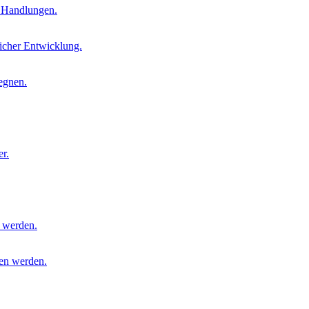
n Handlungen.
licher Entwicklung.
egnen.
r.
 werden.
den werden.