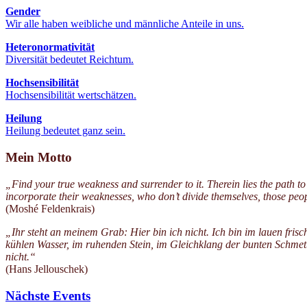
Gender
Wir alle haben weibliche und männliche Anteile in uns.
Heteronormativität
Diversität bedeutet Reichtum.
Hochsensibilität
Hochsensibilität wertschätzen.
Heilung
Heilung bedeutet ganz sein.
Mein Motto
„Find your true weakness and surrender to it. Therein lies the path to
incorporate their weaknesses, who don’t divide themselves, those peopl
(Moshé Feldenkrais)
„Ihr steht an meinem Grab: Hier bin ich nicht. Ich bin im lauen fri
kühlen Wasser, im ruhenden Stein, im Gleichklang der bunten Schmett
nicht.“
(Hans Jellouschek)
Nächste Events