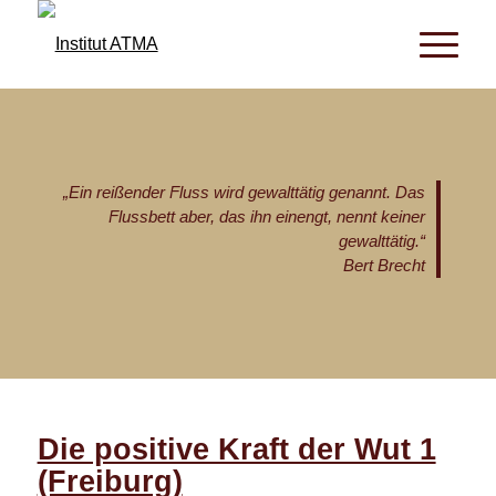
„Ein reißender Fluss wird gewalttätig genannt. Das
Flussbett aber, das ihn einengt, nennt keiner
gewalttätig.“
Bert Brecht
Die positive Kraft der Wut 1
(Freiburg)