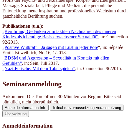
Profis der Psycho- und Sexualtherapie, Körper- und Energiearbeit,
Massage, Sozialarbeit, Pflege und Medizin, die persönliche
Entwicklung, neue Inspiration und professionelles Wachstum durch
ganzheitliche Berührung suchen.
Publikationen (u.a.):
„Berührung. Gedanken zum taktilen Nachnähren des inneren
Kindes als lebendige Basis erwachsener Sexualität“
, in: Connection
92/2013.
„P
ositive Wutkraft – Ja sagen mit Lust in jeder Pore
“, in: Séparée –
Erotik ist weiblich, No.16, 1/2018.
„BDSM und Aggression – Sexualität in Kontakt mit allen
Gefühlen“
, in: Sein, Juli 2017.
„Nazi-Fetische. Mit dem Tabu spielen“
, in: Connection 96/2015.
Seminaranmeldung
Ankommen: Die Tore öffnen 30 Minuten vor Beginn. Bitte seid
pünktlich, nicht überpünktlich.
Anmeldeinformation
Info
Teilnahmevoraussetzung
Voraussetzung
Überweisung
Anmeldeinformation