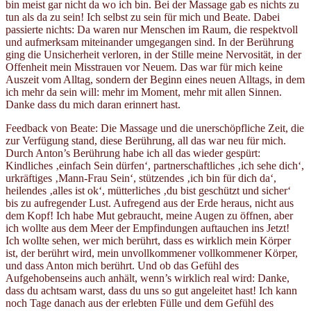
bin meist gar nicht da wo ich bin. Bei der Massage gab es nichts zu
tun als da zu sein! Ich selbst zu sein für mich und Beate. Dabei
passierte nichts: Da waren nur Menschen im Raum, die respektvoll
und aufmerksam miteinander umgegangen sind. In der Berührung
ging die Unsicherheit verloren, in der Stille meine Nervosität, in der
Offenheit mein Misstrauen vor Neuem. Das war für mich keine
Auszeit vom Alltag, sondern der Beginn eines neuen Alltags, in dem
ich mehr da sein will: mehr im Moment, mehr mit allen Sinnen.
Danke dass du mich daran erinnert hast.
Feedback von Beate: Die Massage und die unerschöpfliche Zeit, die
zur Verfügung stand, diese Berührung, all das war neu für mich.
Durch Anton’s Berührung habe ich all das wieder gespürt:
Kindliches ‚einfach Sein dürfen‘, partnerschaftliches ‚ich sehe dich‘,
urkräftiges ‚Mann-Frau Sein‘, stützendes ‚ich bin für dich da‘,
heilendes ‚alles ist ok‘, mütterliches ‚du bist geschützt und sicher‘
bis zu aufregender Lust. Aufregend aus der Erde heraus, nicht aus
dem Kopf! Ich habe Mut gebraucht, meine Augen zu öffnen, aber
ich wollte aus dem Meer der Empfindungen auftauchen ins Jetzt!
Ich wollte sehen, wer mich berührt, dass es wirklich mein Körper
ist, der berührt wird, mein unvollkommener vollkommener Körper,
und dass Anton mich berührt. Und ob das Gefühl des
Aufgehobenseins auch anhält, wenn’s wirklich real wird: Danke,
dass du achtsam warst, dass du uns so gut angeleitet hast! Ich kann
noch Tage danach aus der erlebten Fülle und dem Gefühl des