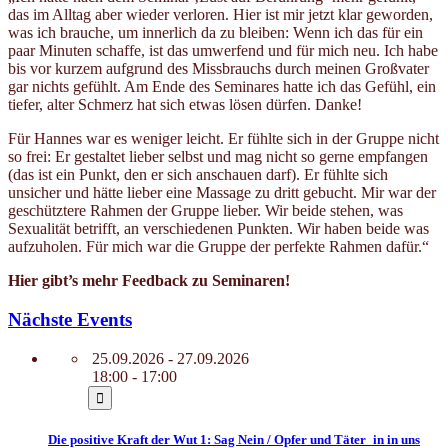
das im Alltag aber wieder verloren. Hier ist mir jetzt klar geworden,
was ich brauche, um innerlich da zu bleiben: Wenn ich das für ein
paar Minuten schaffe, ist das umwerfend und für mich neu. Ich habe
bis vor kurzem aufgrund des Missbrauchs durch meinen Großvater
gar nichts gefühlt. Am Ende des Seminares hatte ich das Gefühl, ein
tiefer, alter Schmerz hat sich etwas lösen dürfen. Danke!
Für Hannes war es weniger leicht. Er fühlte sich in der Gruppe nicht
so frei: Er gestaltet lieber selbst und mag nicht so gerne empfangen
(das ist ein Punkt, den er sich anschauen darf). Er fühlte sich
unsicher und hätte lieber eine Massage zu dritt gebucht. Mir war der
geschütztere Rahmen der Gruppe lieber. Wir beide stehen, was
Sexualität betrifft, an verschiedenen Punkten. Wir haben beide was
aufzuholen. Für mich war die Gruppe der perfekte Rahmen dafür.“
Hier gibt’s mehr Feedback zu Seminaren!
Nächste Events
25.09.2026 - 27.09.2026
18:00 - 17:00
Die positive Kraft der Wut 1: Sag Nein / Opfer und Täter_in in uns