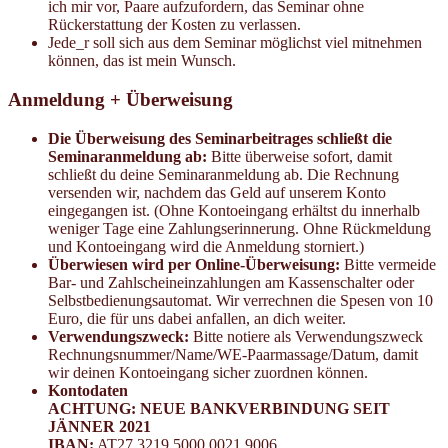
ich mir vor, Paare aufzufordern, das Seminar ohne
Rückerstattung der Kosten zu verlassen.
Jede_r soll sich aus dem Seminar möglichst viel mitnehmen
können, das ist mein Wunsch.
Anmeldung + Überweisung
Die Überweisung des Seminarbeitrages schließt die
Seminaranmeldung ab:
Bitte überweise sofort, damit
schließt du deine Seminaranmeldung ab. Die Rechnung
versenden wir, nachdem das Geld auf unserem Konto
eingegangen ist. (Ohne Kontoeingang erhältst du innerhalb
weniger Tage eine Zahlungserinnerung. Ohne Rückmeldung
und Kontoeingang wird die Anmeldung storniert.)
Überwiesen wird per Online-Überweisung:
Bitte vermeide
Bar- und Zahlscheineinzahlungen am Kassenschalter oder
Selbstbedienungsautomat. Wir verrechnen die Spesen von 10
Euro, die für uns dabei anfallen, an dich weiter.
Verwendungszweck:
Bitte notiere als Verwendungszweck
Rechnungsnummer/Name/WE-Paarmassage/Datum, damit
wir deinen Kontoeingang sicher zuordnen können.
Kontodaten
ACHTUNG: NEUE BANKVERBINDUNG SEIT
JÄNNER 2021
IBAN:
AT27 3219 5000 0021 9006