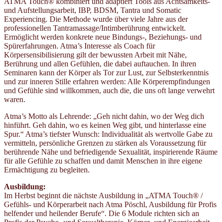
ATMA Touch® kombiniert und adaptiert Tools aus Achtsamkeits-
und Aufstellungsarbeit, IBP, BDSM, Tantra und Somatic
Experiencing. Die Methode wurde über viele Jahre aus der
professionellen Tantramassage/Intimberührung entwickelt.
Ermöglicht werden konkrete neue Bindungs-, Beziehungs- und
Spürerfahrungen. Atma’s Interesse als Coach für
Körpersensibilisierung gilt der bewussten Arbeit mit Nähe,
Berührung und allen Gefühlen, die dabei auftauchen. In ihren
Seminaren kann der Körper als Tor zur Lust, zur Selbsterkenntnis
und zur inneren Stille erfahren werden: Alle Körperempfindungen
und Gefühle sind willkommen, auch die, die uns oft lange verwehrt
waren.
Atma’s Motto als Lehrende: „Geh nicht dahin, wo der Weg dich
hinführt. Geh dahin, wo es keinen Weg gibt, und hinterlasse eine
Spur.“ Atma’s tiefster Wunsch: Individualität als wertvolle Gabe zu
vermitteln, persönliche Grenzen zu stärken als Voraussetzung für
berührende Nähe und befriedigende Sexualität, inspirierende Räume
für alle Gefühle zu schaffen und damit Menschen in ihre eigene
Ermächtigung zu begleiten.
Ausbildung:
Im Herbst beginnt die nächste Ausbildung in „ATMA Touch® /
Gefühls- und Körperarbeit nach Atma Pöschl, Ausbildung für Profis
helfender und heilender Berufe“. Die 6 Module richten sich an