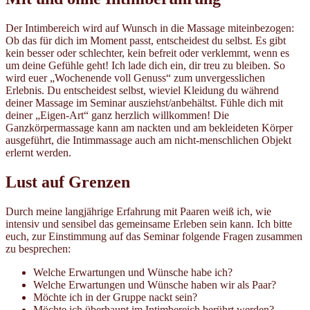
Der Intimbereich wird auf Wunsch in die Massage miteinbezogen:
Ob das für dich im Moment passt, entscheidest du selbst. Es gibt
kein besser oder schlechter, kein befreit oder verklemmt, wenn es
um deine Gefühle geht! Ich lade dich ein, dir treu zu bleiben. So
wird euer „Wochenende voll Genuss“ zum unvergesslichen
Erlebnis. Du entscheidest selbst, wieviel Kleidung du während
deiner Massage im Seminar ausziehst/anbehältst. Fühle dich mit
deiner „Eigen-Art“ ganz herzlich willkommen! Die
Ganzkörpermassage kann am nackten und am bekleideten Körper
ausgeführt, die Intimmassage auch am nicht-menschlichen Objekt
erlernt werden.
Lust auf Grenzen
Durch meine langjährige Erfahrung mit Paaren weiß ich, wie
intensiv und sensibel das gemeinsame Erleben sein kann. Ich bitte
euch, zur Einstimmung auf das Seminar folgende Fragen zusammen
zu besprechen:
Welche Erwartungen und Wünsche habe ich?
Welche Erwartungen und Wünsche haben wir als Paar?
Möchte ich in der Gruppe nackt sein?
Möchte ich überhaupt im Intimbereich berührt werden?