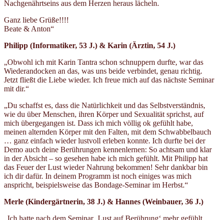
Nachgenährtseins aus dem Herzen heraus lächeln.
Ganz liebe Grüße!!!!
Beate & Anton“
Philipp (Informatiker, 53 J.) & Karin (Ärztin, 54 J.)
„Obwohl ich mit Karin Tantra schon schnuppern durfte, war das
Wiederandocken an das, was uns beide verbindet, genau richtig.
Jetzt fließt die Liebe wieder. Ich freue mich auf das nächste Seminar
mit dir.“
„Du schaffst es, dass die Natürlichkeit und das Selbstverständnis,
wie du über Menschen, ihren Körper und Sexualität sprichst, auf
mich übergegangen ist. Dass ich mich völlig ok gefühlt habe,
meinen alternden Körper mit den Falten, mit dem Schwabbelbauch
… ganz einfach wieder lustvoll erleben konnte. Ich durfte bei der
Demo auch deine Berührungen kennenlernen: So achtsam und klar
in der Absicht – so gesehen habe ich mich gefühlt. Mit Philipp hat
das Feuer der Lust wieder Nahrung bekommen! Sehr dankbar bin
ich dir dafür. In deinem Programm ist noch einiges was mich
anspricht, beispielsweise das Bondage-Seminar im Herbst.“
Merle (Kindergärtnerin, 38 J.)
& Hannes (Weinbauer, 36 J.)
„Ich hatte nach dem Seminar ‚Lust auf Berührung‘ mehr gefühlt,