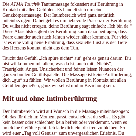
Die
ATMA Touch®
Tantramassage fokussiert auf Berührung in
Kontakt mit allen Gefühlen. Es handelt sich um eine
Ganzkörpermassage. Der Intimbereich wird ganz natürlich
miteinbezogen. Dabei geht es um liebevolle Präsenz der Berührung:
Du willst nicht erregen, deine Berührung sagt einfach: „Ich bin da.“
Diese Absichtslosigkeit der Berührung kann dazu beitragen, dass
Paare einander auch nach Jahren wieder näher kommen. Für viele
ist es eine völlig neue Erfahrung, dass sexuelle Lust aus der Tiefe
des Herzens kommt, nicht aus dem Tun.
Taucht das Gefühl „Ich spüre nichts“ auf, geht es genau darum. Du
bist willkommen mit allem, was da ist, auch mit „Nichts“,
Traurigkeit, Angst, Unsicherheit und feinen leisen Nuancen der
ganzen bunten Gefühlspalette. Die Massage ist keine Aufforderung,
dich „gut“ zu fühlen: Wir wollen Berührung in Kontakt mit allen
Gefühlen genießen, ganz wir selbst und in Beziehung sein.
Mit und ohne Intimberührung
Der Intimbereich wird auf Wunsch in die Massage miteinbezogen:
Ob das für dich im Moment passt, entscheidest du selbst. Es gibt
kein besser oder schlechter, kein befreit oder verklemmt, wenn es
um deine Gefühle geht! Ich lade dich ein, dir treu zu bleiben. So
wird euer „Tag voll Genuss“ zum unvergesslichen Erlebnis. Du