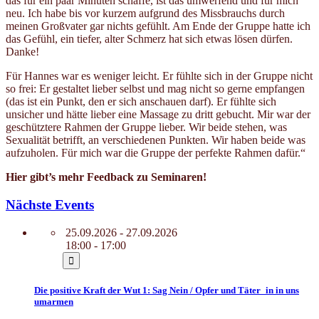
das für ein paar Minuten schaffe, ist das umwerfend und für mich
neu. Ich habe bis vor kurzem aufgrund des Missbrauchs durch
meinen Großvater gar nichts gefühlt. Am Ende der Gruppe hatte ich
das Gefühl, ein tiefer, alter Schmerz hat sich etwas lösen dürfen.
Danke!
Für Hannes war es weniger leicht. Er fühlte sich in der Gruppe nicht
so frei: Er gestaltet lieber selbst und mag nicht so gerne empfangen
(das ist ein Punkt, den er sich anschauen darf). Er fühlte sich
unsicher und hätte lieber eine Massage zu dritt gebucht. Mir war der
geschütztere Rahmen der Gruppe lieber. Wir beide stehen, was
Sexualität betrifft, an verschiedenen Punkten. Wir haben beide was
aufzuholen. Für mich war die Gruppe der perfekte Rahmen dafür.“
Hier gibt’s mehr Feedback zu Seminaren!
Nächste Events
25.09.2026 - 27.09.2026
18:00 - 17:00
Die positive Kraft der Wut 1: Sag Nein / Opfer und Täter_in in uns
umarmen