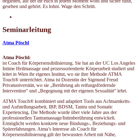
begleiten, auf der ihr euch in jedem Moment wohl und sicher fühlt,
gesehen und gehört. Es lohnt. Wage den Schritt.
Seminarleitung
Atma Pöschl
Atma Pöschl:
ist Coach für Körpersensibilisierung. Sie hat an der UC Los Angeles
Intime Heilmassage und prozessorientierte Körperarbeit studiert und
leitet in Wien ihr eigenes Institut, wo sie ihre Methode ATMA
Touch® unterrichtet. Atma ist Dozentin der Sigmund Freud
Privatuniversität, wo sie „Berührung als reifungsfördernde
Intervention“ und „Begegnung mit der eigenen Sexualität“ lehrt.
ATMA Touch® kombiniert und adaptiert Tools aus Achtsamkeits-
und Aufstellungsarbeit, IBP, BDSM, Tantra und Somatic
Experiencing. Die Methode wurde über viele Jahre aus der
professionellen Tantramassage/Intimberührung entwickelt.
Ermöglicht werden konkrete neue Bindungs-, Beziehungs- und
Spürerfahrungen. Atma’s Interesse als Coach für
Körpersensibilisierung gilt der bewussten Arbeit mit Nähe,