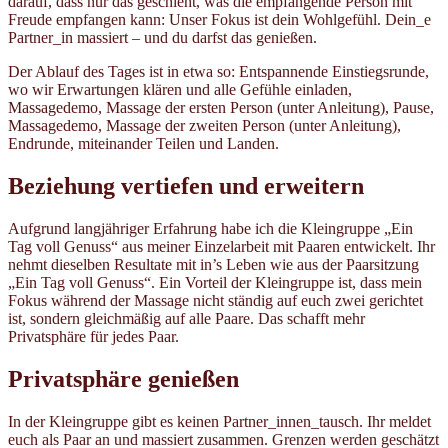
darauf, dass nur das geschieht, was die empfangende Person mit
Freude empfangen kann: Unser Fokus ist dein Wohlgefühl. Dein_e
Partner_in massiert – und du darfst das genießen.
Der Ablauf des Tages ist in etwa so: Entspannende Einstiegsrunde,
wo wir Erwartungen klären und alle Gefühle einladen,
Massagedemo, Massage der ersten Person (unter Anleitung), Pause,
Massagedemo, Massage der zweiten Person (unter Anleitung),
Endrunde, miteinander Teilen und Landen.
Beziehung vertiefen und erweitern
Aufgrund langjähriger Erfahrung habe ich die Kleingruppe „Ein
Tag voll Genuss“ aus meiner Einzelarbeit mit Paaren entwickelt. Ihr
nehmt dieselben Resultate mit in’s Leben wie aus der Paarsitzung
„Ein Tag voll Genuss“. Ein Vorteil der Kleingruppe ist, dass mein
Fokus während der Massage nicht ständig auf euch zwei gerichtet
ist, sondern gleichmäßig auf alle Paare. Das schafft mehr
Privatsphäre für jedes Paar.
Privatsphäre genießen
In der Kleingruppe gibt es keinen Partner_innen_tausch. Ihr meldet
euch als Paar an und massiert zusammen. Grenzen werden geschätzt