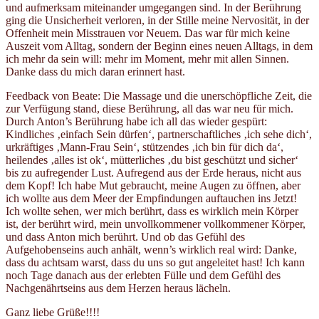
und aufmerksam miteinander umgegangen sind. In der Berührung
ging die Unsicherheit verloren, in der Stille meine Nervosität, in der
Offenheit mein Misstrauen vor Neuem. Das war für mich keine
Auszeit vom Alltag, sondern der Beginn eines neuen Alltags, in dem
ich mehr da sein will: mehr im Moment, mehr mit allen Sinnen.
Danke dass du mich daran erinnert hast.
Feedback von Beate: Die Massage und die unerschöpfliche Zeit, die
zur Verfügung stand, diese Berührung, all das war neu für mich.
Durch Anton’s Berührung habe ich all das wieder gespürt:
Kindliches ‚einfach Sein dürfen‘, partnerschaftliches ‚ich sehe dich‘,
urkräftiges ‚Mann-Frau Sein‘, stützendes ‚ich bin für dich da‘,
heilendes ‚alles ist ok‘, mütterliches ‚du bist geschützt und sicher‘
bis zu aufregender Lust. Aufregend aus der Erde heraus, nicht aus
dem Kopf! Ich habe Mut gebraucht, meine Augen zu öffnen, aber
ich wollte aus dem Meer der Empfindungen auftauchen ins Jetzt!
Ich wollte sehen, wer mich berührt, dass es wirklich mein Körper
ist, der berührt wird, mein unvollkommener vollkommener Körper,
und dass Anton mich berührt. Und ob das Gefühl des
Aufgehobenseins auch anhält, wenn’s wirklich real wird: Danke,
dass du achtsam warst, dass du uns so gut angeleitet hast! Ich kann
noch Tage danach aus der erlebten Fülle und dem Gefühl des
Nachgenährtseins aus dem Herzen heraus lächeln.
Ganz liebe Grüße!!!!