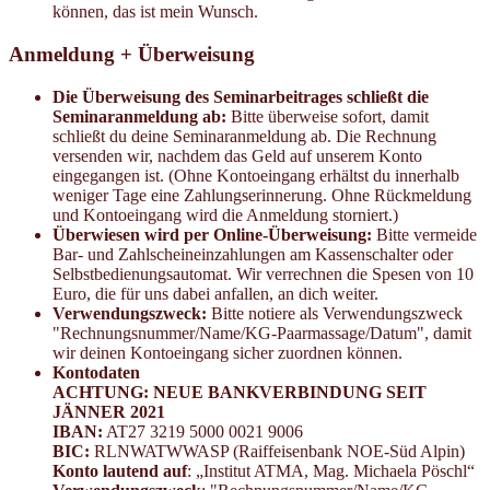
können, das ist mein Wunsch.
Anmeldung + Überweisung
Die Überweisung des Seminarbeitrages schließt die
Seminaranmeldung ab:
Bitte überweise sofort, damit
schließt du deine Seminaranmeldung ab. Die Rechnung
versenden wir, nachdem das Geld auf unserem Konto
eingegangen ist. (Ohne Kontoeingang erhältst du innerhalb
weniger Tage eine Zahlungserinnerung. Ohne Rückmeldung
und Kontoeingang wird die Anmeldung storniert.)
Überwiesen wird per Online-Überweisung:
Bitte vermeide
Bar- und Zahlscheineinzahlungen am Kassenschalter oder
Selbstbedienungsautomat. Wir verrechnen die Spesen von 10
Euro, die für uns dabei anfallen, an dich weiter.
Verwendungszweck:
Bitte notiere als Verwendungszweck
"Rechnungsnummer/Name/KG-Paarmassage/Datum", damit
wir deinen Kontoeingang sicher zuordnen können.
Kontodaten
ACHTUNG: NEUE BANKVERBINDUNG SEIT
JÄNNER 2021
IBAN:
AT27 3219 5000 0021 9006
BIC:
RLNWATWWASP (Raiffeisenbank NOE-Süd Alpin)
Konto lautend auf
: „Institut ATMA, Mag. Michaela Pöschl“