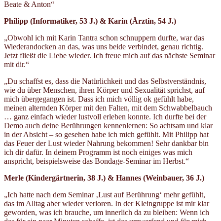
Beate & Anton“
Philipp (Informatiker, 53 J.) & Karin (Ärztin, 54 J.)
„Obwohl ich mit Karin Tantra schon schnuppern durfte, war das
Wiederandocken an das, was uns beide verbindet, genau richtig.
Jetzt fließt die Liebe wieder. Ich freue mich auf das nächste Seminar
mit dir.“
„Du schaffst es, dass die Natürlichkeit und das Selbstverständnis,
wie du über Menschen, ihren Körper und Sexualität sprichst, auf
mich übergegangen ist. Dass ich mich völlig ok gefühlt habe,
meinen alternden Körper mit den Falten, mit dem Schwabbelbauch
… ganz einfach wieder lustvoll erleben konnte. Ich durfte bei der
Demo auch deine Berührungen kennenlernen: So achtsam und klar
in der Absicht – so gesehen habe ich mich gefühlt. Mit Philipp hat
das Feuer der Lust wieder Nahrung bekommen! Sehr dankbar bin
ich dir dafür. In deinem Programm ist noch einiges was mich
anspricht, beispielsweise das Bondage-Seminar im Herbst.“
Merle (Kindergärtnerin, 38 J.)
& Hannes (Weinbauer, 36 J.)
„Ich hatte nach dem Seminar ‚Lust auf Berührung‘ mehr gefühlt,
das im Alltag aber wieder verloren. In der Kleingruppe ist mir klar
geworden, was ich brauche, um innerlich da zu bleiben: Wenn ich