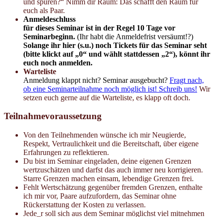
und spüren?“ Nimm dir Raum: Das schafft den Raum für
euch als Paar.
Anmeldeschluss
für dieses Seminar ist in der Regel 10 Tage vor
Seminarbeginn.
(Ihr habt die Anmeldefrist versäumt!?)
Solange ihr hier (s.u.) noch Tickets für das Seminar seht
(bitte klickt auf „0“ und wählt stattdessen „2“), könnt ihr
euch noch anmelden.
Warteliste
Anmeldung klappt nicht? Seminar ausgebucht?
Fragt nach,
ob eine Seminarteilnahme noch möglich ist! Schreib uns!
Wir
setzen euch gerne auf die Warteliste, es klapp oft doch.
Teilnahmevoraussetzung
Von den Teilnehmenden wünsche ich mir Neugierde,
Respekt, Vertraulichkeit und die Bereitschaft, über eigene
Erfahrungen zu reflektieren.
Du bist im Seminar eingeladen, deine eigenen Grenzen
wertzuschätzen und darfst das auch immer neu korrigieren.
Starre Grenzen machen einsam, lebendige Grenzen frei.
Fehlt Wertschätzung gegenüber fremden Grenzen, enthalte
ich mir vor, Paare aufzufordern, das Seminar ohne
Rückerstattung der Kosten zu verlassen.
Jede_r soll sich aus dem Seminar möglichst viel mitnehmen