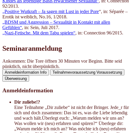
Kindes als lebendige Basis erwachsener Sexualität“
, in: Connection
92/2013.
„P
ositive Wutkraft – Ja sagen mit Lust in jeder Pore
“, in: Séparée –
Erotik ist weiblich, No.16, 1/2018.
„BDSM und Aggression – Sexualität in Kontakt mit allen
Gefühlen“
, in: Sein, Juli 2017.
„Nazi-Fetische. Mit dem Tabu spielen“
, in: Connection 96/2015.
Seminaranmeldung
Ankommen: Die Tore öffnen 30 Minuten vor Beginn. Bitte seid
pünktlich, nicht überpünktlich.
Anmeldeinformation
Info
Teilnahmevoraussetzung
Voraussetzung
Überweisung
Anmeldeinformation
Dir zuliebe!?
Eine Teilnahme „Dir zuliebe“ ist nicht der Bringer. Jede_r für
sich und doch zusammen: Das ist es, was die Liebe lebendig
und wach hält.Überlegt euch: „Warum melden wir uns an?
Was wollen wir (neu) erfahren und spüren?“ Überlege dir:
„Warum melde ich mich an? Was möchte ich (neu) erfahren