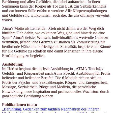
Berührung und allen Gefühlen, die dabei auftauchen. In ihren
Seminaren kann der Körper als Tor zur Lust, zur Selbsterkenntnis
und zur inneren Stille erfahren werden: Alle Körperempfindungen
und Gefühle sind willkommen, auch die, die uns oft lange verwehrt
waren.
Atma’s Motto als Lehrende: „Geh nicht dahin, wo der Weg dich
hinführt. Geh dahin, wo es keinen Weg gibt, und hinterlasse eine
Spur.“ Atma’s tiefster Wunsch: Individualität als wertvolle Gabe zu
vermitteln, persönliche Grenzen zu stärken als Voraussetzung für
berührende Nähe und befriedigende Sexualität, inspirierende Räume
für alle Gefühle zu schaffen und damit Menschen in ihre eigene
Ermächtigung zu begleiten.
Ausbildung:
Im Herbst beginnt die nächste Ausbildung in „ATMA Touch® /
Gefühls- und Körperarbeit nach Atma Pöschl, Ausbildung für Profis
helfender und heilender Berufe“. Die 6 Module richten sich an
Profis der Psycho- und Sexualtherapie, Körper- und Energiearbeit,
Massage, Sozialarbeit, Pflege und Medizin, die persönliche
Entwicklung, neue Inspiration und professionelles Wachstum durch
ganzheitliche Berührung suchen.
Publikationen (u.a.):
„Berührung. Gedanken zum taktilen Nachnähren des inneren