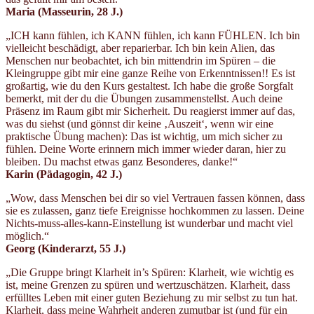
Maria (Masseurin, 28 J.)
„ICH kann fühlen, ich KANN fühlen, ich kann FÜHLEN. Ich bin
vielleicht beschädigt, aber reparierbar. Ich bin kein Alien, das
Menschen nur beobachtet, ich bin mittendrin im Spüren – die
Kleingruppe gibt mir eine ganze Reihe von Erkenntnissen!! Es ist
großartig, wie du den Kurs gestaltest. Ich habe die große Sorgfalt
bemerkt, mit der du die Übungen zusammenstellst. Auch deine
Präsenz im Raum gibt mir Sicherheit. Du reagierst immer auf das,
was du siehst (und gönnst dir keine ‚Auszeit‘, wenn wir eine
praktische Übung machen): Das ist wichtig, um mich sicher zu
fühlen. Deine Worte erinnern mich immer wieder daran, hier zu
bleiben. Du machst etwas ganz Besonderes, danke!“
Karin (Pädagogin, 42 J.)
„Wow, dass Menschen bei dir so viel Vertrauen fassen können, dass
sie es zulassen, ganz tiefe Ereignisse hochkommen zu lassen. Deine
Nichts-muss-alles-kann-Einstellung ist wunderbar und macht viel
möglich.“
Georg (Kinderarzt, 55 J.)
„Die Gruppe bringt Klarheit in’s Spüren: Klarheit, wie wichtig es
ist, meine Grenzen zu spüren und wertzuschätzen. Klarheit, dass
erfülltes Leben mit einer guten Beziehung zu mir selbst zu tun hat.
Klarheit, dass meine Wahrheit anderen zumutbar ist (und für ein