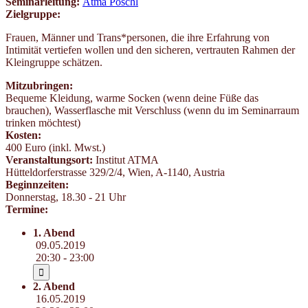
Seminarleitung:
Atma Pöschl
Zielgruppe:
Frauen, Männer und Trans*personen, die ihre Erfahrung von
Intimität vertiefen wollen und den sicheren, vertrauten Rahmen der
Kleingruppe schätzen.
Mitzubringen:
Bequeme Kleidung, warme Socken (wenn deine Füße das
brauchen), Wasserflasche mit Verschluss (wenn du im Seminarraum
trinken möchtest)
Kosten:
400 Euro (inkl. Mwst.)
Veranstaltungsort:
Institut ATMA
Hütteldorferstrasse 329/2/4
,
Wien
,
A-1140
,
Austria
Beginnzeiten:
Donnerstag, 18.30 - 21 Uhr
Termine:
1. Abend
09.05.2019
20:30 - 23:00
2. Abend
16.05.2019