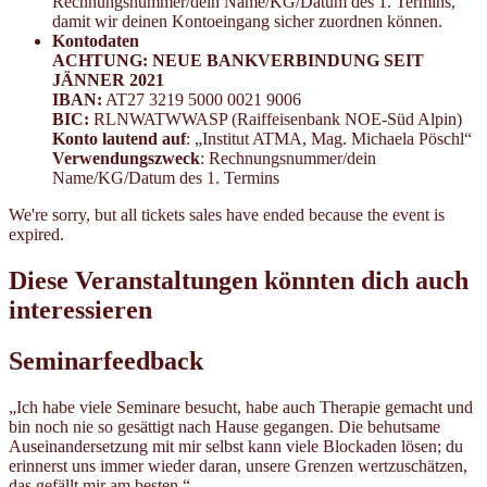
Rechnungsnummer/dein Name/KG/Datum des 1. Termins,
damit wir deinen Kontoeingang sicher zuordnen können.
Kontodaten
ACHTUNG: NEUE BANKVERBINDUNG SEIT
JÄNNER 2021
IBAN:
AT27 3219 5000 0021 9006
BIC:
RLNWATWWASP (Raiffeisenbank NOE-Süd Alpin)
Konto lautend auf
: „Institut ATMA, Mag. Michaela Pöschl“
Verwendungszweck
: Rechnungsnummer/dein
Name/KG/Datum des 1. Termins
We're sorry, but all tickets sales have ended because the event is
expired.
Diese Veranstaltungen könnten dich auch
interessieren
Seminarfeedback
„Ich habe viele Seminare besucht, habe auch Therapie gemacht und
bin noch nie so gesättigt nach Hause gegangen. Die behutsame
Auseinandersetzung mit mir selbst kann viele Blockaden lösen; du
erinnerst uns immer wieder daran, unsere Grenzen wertzuschätzen,
das gefällt mir am besten.“