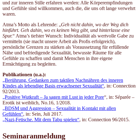
und zur inneren Stille erfahren werden: Alle Körperempfindungen
und Gefühle sind willkommen, auch die, die uns oft lange verwehrt
waren.
Atma’s Motto als Lehrende: „
Geh nicht dahin, wo der Weg dich
hinführt. Geh dahin, wo es keinen Weg gibt, und hinterlasse eine
Spur.
“ Atma’s tiefster Wunsch: Individualität als wertvolle Gabe zu
vermitteln (sie macht unsere Arbeit als Profis erfolgreich),
persönliche Grenzen zu stärken als Voraussetzung für erfüllende
Nähe und befriedigende Sexualität, bewusste Räume für alle
Gefühle zu schaffen und damit Menschen in ihre eigene
Ermächtigung zu begleiten.
Publikationen (u.a.):
„Berührung. Gedanken zum taktilen Nachnähren des inneren
Kindes als lebendige Basis erwachsener Sexualität“
, in: Connection
92/2013.
„P
ositive Wutkraft – Ja sagen mit Lust in jeder Pore
“, in: Séparée –
Erotik ist weiblich, No.16, 1/2018.
„BDSM und Aggression – Sexualität in Kontakt mit allen
Gefühlen“
, in: Sein, Juli 2017.
„Nazi-Fetische. Mit dem Tabu spielen“
, in: Connection 96/2015.
Seminaranmeldung