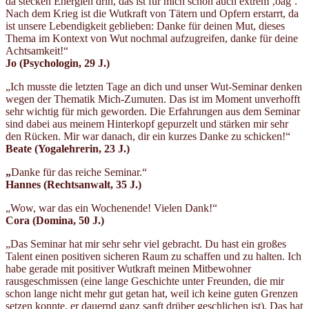
da stecken Energien drin, das ist für mich schon auch extrem ‚oag‘.
Nach dem Krieg ist die Wutkraft von Tätern und Opfern erstarrt, da
ist unsere Lebendigkeit geblieben: Danke für deinen Mut, dieses
Thema im Kontext von Wut nochmal aufzugreifen, danke für deine
Achtsamkeit!“
Jo (Psychologin
, 29 J.)
„Ich musste die letzten Tage an dich und unser Wut-Seminar denken
wegen der Thematik Mich-Zumuten. Das ist im Moment unverhofft
sehr wichtig für mich geworden. Die Erfahrungen aus dem Seminar
sind dabei aus meinem Hinterkopf gepurzelt und stärken mir sehr
den Rücken. Mir war danach, dir ein kurzes Danke zu schicken!“
Beate (Yogalehrerin
, 23 J.)
„
Danke für das reiche Seminar.“
Hannes (Rechtsanwalt
, 35 J.)
„Wow, war das ein Wochenende! Vielen Dank!“
Cora (Domina
, 50 J.)
„Das Seminar hat mir sehr sehr viel gebracht. Du hast ein großes
Talent einen positiven sicheren Raum zu schaffen und zu halten. Ich
habe gerade mit positiver Wutkraft meinen Mitbewohner
rausgeschmissen (eine lange Geschichte unter Freunden, die mir
schon lange nicht mehr gut getan hat, weil ich keine guten Grenzen
setzen konnte, er dauernd ganz sanft drüber geschlichen ist). Das hat