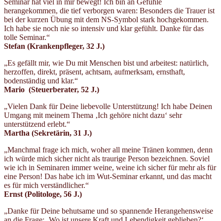
Seminar hat viel in mir bewegt! Ich bin an Gefühle
herangekommen, die tief verborgen waren: Besonders die Trauer ist
bei der kurzen Übung mit dem NS-Symbol stark hochgekommen.
Ich habe sie noch nie so intensiv und klar gefühlt. Danke für das
tolle Seminar.“
Stefan (Krankenpfleger
, 32 J.)
„Es gefällt mir, wie Du mit Menschen bist und arbeitest: natürlich,
herzoffen, direkt, präsent, achtsam, aufmerksam, ernsthaft,
bodenständig und klar.“
Mario (Steuerberater
, 52 J.)
„Vielen Dank für Deine liebevolle Unterstützung! Ich habe Deinen
Umgang mit meinem Thema ‚Ich gehöre nicht dazu‘ sehr
unterstützend erlebt.“
Martha (Sekretärin
, 31 J.)
„Manchmal frage ich mich, woher all meine Tränen kommen, denn
ich würde mich sicher nicht als traurige Person bezeichnen. Soviel
wie ich in Seminaren immer weine, weine ich sicher für mehr als für
eine Person! Das habe ich im Wut-Seminar erkannt, und das macht
es für mich verständlicher.“
Ernst (Politologe
, 56 J.)
„Danke für Deine behutsame und so spannende Herangehensweise
an die Frage: ‚Wo ist unsere Kraft und Lebendigkeit geblieben?‘