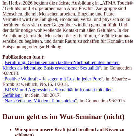
Im Herbst 2026 beginnt die nächste Ausbildung in „ATMA Touch®
/ Gefühls- und Körperarbeit nach Atma Pöschl“. Zielgruppe sind
Menschen, die mit Menschen arbeiten, Einzelne und Paare.
Vermittelt wird die Fähigkeit, emotional, verbal und physisch so zu
berühren, dass sich unser Gegenüber wirklich gemeint fühlt. Und
der dafür nötige wohlwollende Kontakt mit allen Gefühlen. In der
Ausbildung lernst du, Menschen tief zu berühren, Gefühle trauma-
sensibel zu begleiten, und damit Raum zu schaffen für Kontakt, tiefe
Entspannung oder gar Heilung.
Publikationen (u.a.):
„Berührung. Gedanken zum taktilen Nachnähren des inneren
Kindes als lebendige Basis erwachsener Sexualität“
, in: Connection
92/2013.
„P
ositive Wutkraft – Ja sagen mit Lust in jeder Pore
“, in: Séparée –
Erotik ist weiblich, No.16, 1/2018.
„BDSM und Aggression – Sexualität in Kontakt mit allen
Gefühlen“
, in: Sein, Juli 2017.
„Nazi-Fetische. Mit dem Tabu spielen“
, in: Connection 96/2015.
Darum geht es im Wut-Seminar (nicht)
Wir spüren unsere Kraft (statt brüllend auf Kissen zu
schlagen)