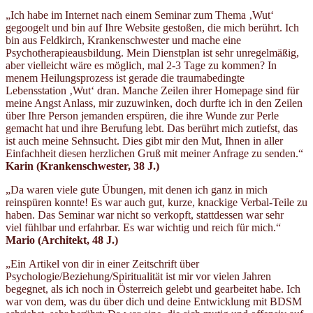
„Ich habe im Internet nach einem Seminar zum Thema ‚Wut‘
gegoogelt und bin auf Ihre Website gestoßen, die mich berührt. Ich
bin aus Feldkirch, Krankenschwester und mache eine
Psychotherapieausbildung. Mein Dienstplan ist sehr unregelmäßig,
aber vielleicht wäre es möglich, mal 2-3 Tage zu kommen? In
menem Heilungsprozess ist gerade die traumabedingte
Lebensstation ‚Wut‘ dran. Manche Zeilen ihrer Homepage sind für
meine Angst Anlass, mir zuzuwinken, doch durfte ich in den Zeilen
über Ihre Person jemanden erspüren, die ihre Wunde zur Perle
gemacht hat und ihre Berufung lebt. Das berührt mich zutiefst, das
ist auch meine Sehnsucht. Dies gibt mir den Mut, Ihnen in aller
Einfachheit diesen herzlichen Gruß mit meiner Anfrage zu senden.“
Karin (Krankenschwester
, 38 J.)
„Da waren viele gute Übungen, mit denen ich ganz in mich
reinspüren konnte! Es war auch gut, kurze, knackige Verbal-Teile zu
haben. Das Seminar war nicht so verkopft, stattdessen war sehr
viel fühlbar und erfahrbar. Es war wichtig und reich für mich.“
Mario (Architekt
, 48 J.)
„Ein Artikel von dir in einer Zeitschrift über
Psychologie/Beziehung/Spiritualität ist mir vor vielen Jahren
begegnet, als ich noch in Österreich gelebt und gearbeitet habe. Ich
war von dem, was du über dich und deine Entwicklung mit BDSM