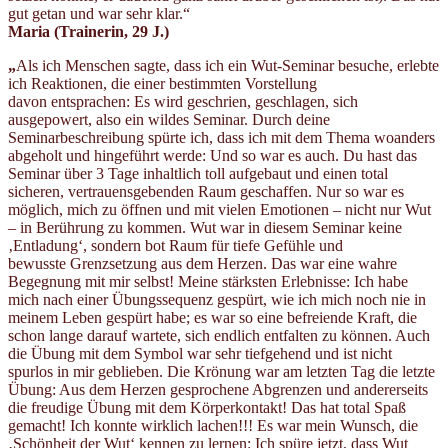
gut getan und war sehr klar.“
Maria (Trainerin
, 29 J.)
„
Als ich Menschen sagte, dass ich ein Wut-Seminar besuche, erlebte
ich Reaktionen, die einer bestimmten Vorstellung
davon entsprachen: Es wird geschrien, geschlagen, sich
ausgepowert, also ein wildes Seminar. Durch deine
Seminarbeschreibung spürte ich, dass ich mit dem Thema woanders
abgeholt und hingeführt werde: Und so war es auch. Du hast das
Seminar über 3 Tage inhaltlich toll aufgebaut und einen total
sicheren, vertrauensgebenden Raum geschaffen. Nur so war es
möglich, mich zu öffnen und mit vielen Emotionen – nicht nur Wut
– in Berührung zu kommen. Wut war in diesem Seminar keine
‚Entladung‘, sondern bot Raum für tiefe Gefühle und
bewusste Grenzsetzung aus dem Herzen. Das war eine wahre
Begegnung mit mir selbst! Meine stärksten Erlebnisse: Ich habe
mich nach einer Übungssequenz gespürt, wie ich mich noch nie in
meinem Leben gespürt habe; es war so eine befreiende Kraft, die
schon lange darauf wartete, sich endlich entfalten zu können. Auch
die Übung mit dem Symbol war sehr tiefgehend und ist nicht
spurlos in mir geblieben. Die Krönung war am letzten Tag die letzte
Übung: Aus dem Herzen gesprochene Abgrenzen und andererseits
die freudige Übung mit dem Körperkontakt! Das hat total Spaß
gemacht! Ich konnte wirklich lachen!!! Es war mein Wunsch, die
‚Schönheit der Wut‘ kennen zu lernen: Ich spüre jetzt, dass Wut