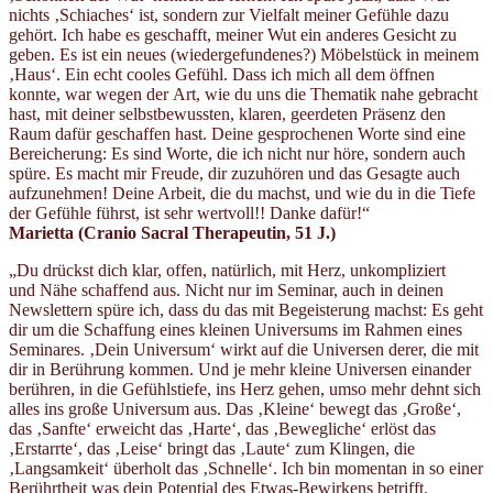
nichts ‚Schiaches‘ ist, sondern zur Vielfalt meiner Gefühle dazu
gehört. Ich habe es geschafft, meiner Wut ein anderes Gesicht zu
geben. Es ist ein neues (wiedergefundenes?) Möbelstück in meinem
‚Haus‘. Ein echt cooles Gefühl. Dass ich mich all dem öffnen
konnte, war wegen der Art, wie du uns die Thematik nahe gebracht
hast, mit deiner selbstbewussten, klaren, geerdeten Präsenz den
Raum dafür geschaffen hast. Deine gesprochenen Worte sind eine
Bereicherung: Es sind Worte, die ich nicht nur höre, sondern auch
spüre. Es macht mir Freude, dir zuzuhören und das Gesagte auch
aufzunehmen! Deine Arbeit, die du machst, und wie du in die Tiefe
der Gefühle führst, ist sehr wertvoll!! Danke dafür!“
Marietta (Cranio Sacral Therapeutin
, 51 J.)
„Du drückst dich klar, offen, natürlich, mit Herz, unkompliziert
und Nähe schaffend aus. Nicht nur im Seminar, auch in deinen
Newslettern spüre ich, dass du das mit Begeisterung machst: Es geht
dir um die Schaffung eines kleinen Universums im Rahmen eines
Seminares. ‚Dein Universum‘ wirkt auf die Universen derer, die mit
dir in Berührung kommen. Und je mehr kleine Universen einander
berühren, in die Gefühlstiefe, ins Herz gehen, umso mehr dehnt sich
alles ins große Universum aus. Das ‚Kleine‘ bewegt das ‚Große‘,
das ‚Sanfte‘ erweicht das ‚Harte‘, das ‚Bewegliche‘ erlöst das
‚Erstarrte‘, das ‚Leise‘ bringt das ‚Laute‘ zum Klingen, die
‚Langsamkeit‘ überholt das ‚Schnelle‘. Ich bin momentan in so einer
Berührtheit was dein Potential des Etwas-Bewirkens betrifft.