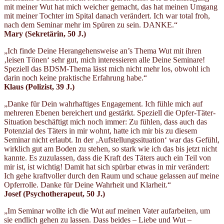
mit meiner Wut hat mich weicher gemacht, das hat meinen Umgang
mit meiner Tochter im Spital danach verändert. Ich war total froh,
nach dem Seminar mehr im Spüren zu sein. DANKE.“
Mary (Sekretärin
, 50 J.
)
„Ich finde Deine Herangehensweise an’s Thema Wut mit ihren
‚leisen Tönen‘ sehr gut, mich interessieren alle Deine Seminare!
Speziell das BDSM-Thema lässt mich nicht mehr los, obwohl ich
darin noch keine praktische Erfahrung habe.“
Klaus (Polizist
, 39 J.)
„Danke für Dein wahrhaftiges Engagement. Ich fühle mich auf
mehreren Ebenen bereichert und gestärkt. Speziell die Opfer-Täter-
Situation beschäftigt mich noch immer: Zu fühlen, dass auch das
Potenzial des Täters in mir wohnt, hatte ich mir bis zu diesem
Seminar nicht erlaubt. In der ‚Aufstellungssituation‘ war das Gefühl,
wirklich gut am Boden zu stehen, so stark wie ich das bis jetzt nicht
kannte. Es zuzulassen, dass die Kraft des Täters auch ein Teil von
mir ist, ist wichtig! Damit hat sich spürbar etwas in mir verändert:
Ich gehe kraftvoller durch den Raum und schaue gelassen auf meine
Opferrolle. Danke für Deine Wahrheit und Klarheit.“
Josef (Psychotherapeut
, 50 J.)
„Im Seminar wollte ich die Wut auf meinen Vater aufarbeiten, um
sie endlich gehen zu lassen. Dass beides – Liebe und Wut –