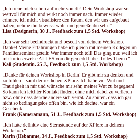
„Ich freue mich schon auf mehr von dir! Dein Workshop war so
wertvoll für mich und wirkt noch immer nach. Immer wieder
erinnere ich mich, visualisiere den Raum, den wir uns aufgebaut
haben, nehme ihn bewusst wahr und genieße ihn sehr!“
Lisa (Designerin
, 30 J.,
Feedback zum 1,5 Std. Workshop)
„Ich war sehr beeindruckt und beseelt von deinem Workshop.
Danke! Meine Erfahrungen habe ich gleich mit meinen Kollegen im
Familienseminar geteilt: War immer noch toll! Das ging nur, weil ich
mir kurioserweise ALLES von dir gemerkt habe. Tolles Thema.“
Kali (Studentin,
25 J.,
Feedback zum 1,5 Std. Workshop)
„Danke für deinen Workshop in Berlin! Er gibt mir zu denken und
zu fühlen – samt der restlichen XPlore. Ich habe viel Wut und
Traurigkeit in mir und wünsche mir sehr, meiner Wut zu begegnen!
So kann ich leichter Kontakt finden, ohne mich dabei zu verlieren
bzw. ohne dass der/die andere sich verrät. Zu spüren, dass ich gar
nicht so bedingungslos offen bin, wie ich dachte, war ein
Geschenk.“
Frank (Kameramann
, 51 J.
,
Feedback zum 1,5 Std. Workshop)
„Ich hatte definitiv eine Sternstunde auf der XPlore in deinem
Workshop.“
Karin (Hebamme
, 34 J.,
Feedback zum 1,5 Std. Workshop)