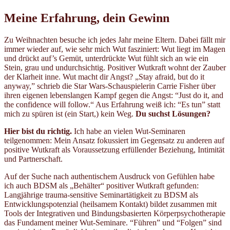
Meine Erfahrung, dein Gewinn
Zu Weihnachten besuche ich jedes Jahr meine Eltern. Dabei fällt mir
immer wieder auf, wie sehr mich Wut fasziniert: Wut liegt im Magen
und drückt auf’s Gemüt, unterdrückte Wut fühlt sich an wie ein
Stein, grau und undurchsichtig. Positiver Wutkraft wohnt der Zauber
der Klarheit inne. Wut macht dir Angst? „Stay afraid, but do it
anyway,” schrieb die Star Wars-Schauspielerin Carrie Fisher über
ihren eigenen lebenslangen Kampf gegen die Angst: “Just do it, and
the confidence will follow.“ Aus Erfahrung weiß ich: “Es tun” statt
mich zu spüren ist (ein Start,) kein Weg.
Du suchst Lösungen?
Hier bist du richtig.
Ich habe an vielen Wut-Seminaren
teilgenommen: Mein Ansatz fokussiert im Gegensatz zu anderen auf
positive Wutkraft als Voraussetzung erfüllender Beziehung, Intimität
und Partnerschaft.
Auf der Suche nach authentischem Ausdruck von Gefühlen habe
ich auch BDSM als „Behälter“ positiver Wutkraft gefunden:
Langjährige trauma-sensitive Seminartätigkeit zu BDSM als
Entwicklungspotenzial (heilsamem Kontakt) bildet zusammen mit
Tools der Integrativen und Bindungsbasierten Körperpsychotherapie
das Fundament meiner Wut-Seminare. “Führen” und “Folgen” sind