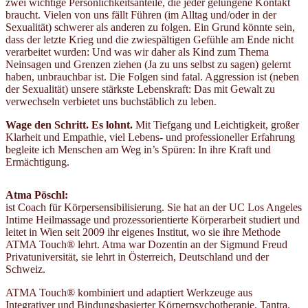
zwei wichtige Persönlichkeitsanteile, die jeder gelungene Kontakt
braucht. Vielen von uns fällt Führen (im Alltag und/oder in der
Sexualität) schwerer als anderen zu folgen. Ein Grund könnte sein,
dass der letzte Krieg und die zwiespältigen Gefühle am Ende nicht
verarbeitet wurden: Und was wir daher als Kind zum Thema
Neinsagen und Grenzen ziehen (Ja zu uns selbst zu sagen) gelernt
haben, unbrauchbar ist. Die Folgen sind fatal. Aggression ist (neben
der Sexualität) unsere stärkste Lebenskraft: Das mit Gewalt zu
verwechseln verbietet uns buchstäblich zu leben.
Wage den Schritt. Es lohnt.
Mit Tiefgang und Leichtigkeit, großer
Klarheit und Empathie, viel Lebens- und professioneller Erfahrung
begleite ich Menschen am Weg in’s Spüren: In ihre Kraft und
Ermächtigung.
Atma Pöschl:
ist Coach für Körpersensibilisierung. Sie hat an der UC Los Angeles
Intime Heilmassage und prozessorientierte Körperarbeit studiert und
leitet in Wien seit 2009 ihr eigenes Institut, wo sie ihre Methode
ATMA Touch® lehrt. Atma war Dozentin an der Sigmund Freud
Privatuniversität, sie lehrt in Österreich, Deutschland und der
Schweiz.
ATMA Touch® kombiniert und adaptiert Werkzeuge aus
Integrativer und Bindungsbasierter Körperpsychotherapie, Tantra,