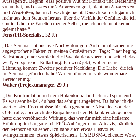
Aussagen zu Beginn, dass positive Wut mit Kontakt und Beziehung
zu tun hat, und dass es um’s Angrenzen geht, nicht um Ausgrenzen
und Wegstoßen, hat mich wach gemacht! Danach kam ich gar nicht
mehr aus dem Staunen heraus: über die Vielfalt der Gefühle, die ich
spürte. Über die Facetten meiner Selbst, die ich noch nicht kennen
gelernt hatte.“
Jens (PR-Spezialist
, 32 J.)
„Das Seminar hat positive Nachwirkungen: Auf einmal kamen nie
angesprochene Fakten zu meinen Großvätern zu Tage: Einer beging
Selbstmord, einer wurde in die Psychiatrie gesperrt, und seit ich das
weiß, verspüre ich Entlastung! Ich weiß jetzt, woher meine
Lähmung kommt. Zweiter positiver Nachklang: Die Liebe, die ich
im Seminar gefunden habe! Wir empfinden uns als wunderbare
Bereicherung.“
Walter (Projektmanager
, 29 J.)
„
Die Konfrontation mit dem Hakenkreuz fand ich total spannend.
Es war sehr heikel, du hast das sehr gut angeleitet. Da habe ich die
wertvollsten Erkenntnisse für mich gewonnen: Abschied von der
Opferrolle, aber auch die Empathie mit den Hakenkreuztragenden
hatte eine versöhnende Wirkung, das war für mich eine heilsame
Erfahrung im Umgang mit FPÖ-Anhängern und Altnazis, nämlich
den Menschen zu sehen. Ich habe auch etwas Lustvolles
wahrgenommen, etwas Spielerischens, in’s BDSM-Gehende: Wow,