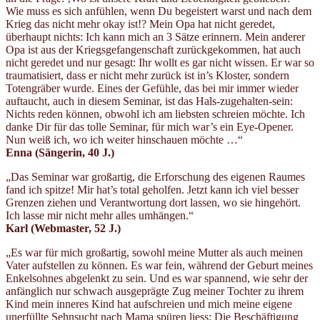
Wie muss es sich anfühlen, wenn Du begeistert warst und nach dem
Krieg das nicht mehr okay ist!? Mein Opa hat nicht geredet,
überhaupt nichts: Ich kann mich an 3 Sätze erinnern. Mein anderer
Opa ist aus der Kriegsgefangenschaft zurückgekommen, hat auch
nicht geredet und nur gesagt: Ihr wollt es gar nicht wissen. Er war so
traumatisiert, dass er nicht mehr zurück ist in’s Kloster, sondern
Totengräber wurde. Eines der Gefühle, das bei mir immer wieder
auftaucht, auch in diesem Seminar, ist das Hals-zugehalten-sein:
Nichts reden können, obwohl ich am liebsten schreien möchte. Ich
danke Dir für das tolle Seminar, für mich war’s ein Eye-Opener.
Nun weiß ich, wo ich weiter hinschauen möchte …“
Enna (Sängerin,
40 J.)
„Das Seminar war großartig, die Erforschung des eigenen Raumes
fand ich spitze! Mir hat’s total geholfen. Jetzt kann ich viel besser
Grenzen ziehen und Verantwortung dort lassen, wo sie hingehört.
Ich lasse mir nicht mehr alles umhängen.“
Karl (Webmaster
, 52 J.)
„Es war für mich großartig, sowohl meine Mutter als auch meinen
Vater aufstellen zu können. Es war fein, während der Geburt meines
Enkelsohnes abgelenkt zu sein. Und es war spannend, wie sehr der
anfänglich nur schwach ausgeprägte Zug meiner Tochter zu ihrem
Kind mein inneres Kind hat aufschreien und mich meine eigene
unerfüllte Sehnsucht nach Mama spüren liess: Die Beschäftigung