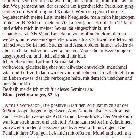
schriebst, sehr berührt: Da war eine, die sich mutig und offensiv auf
den Weg gemacht hat, der es nicht um irgendwelche Praktiken ging,
sondern um Berührung und Kontakt. Wenn ich genau hinsehe,
begleitet mich meine Lust, meine Neugierde, mein mich hingezogen
fühlen zu BDSM seit meinem 20. Lebensjahr. Jetzt bin ich 52 Jahre
und erlebe mich in meiner Sexualität eingeschränkt und
schambesetzt. Als Mann Lust daran zu empfinden, dominiert zu
werden, mir etwas einzugestehen, was ich als Schwäche erlebe, fällt
mir schwer. So ist mein Suchen und Ausprobieren immer wieder da,
aber ich habe bisher nur wenige meiner Wünsche in Beziehungen
ausgesprochen, und nicht alle sind mir klar.
Ich erlebe meine Lust und Sexualität als
vorhanden, gleichzeitig aber nur teilweise entwickelt, manchmal
vital und kraftvoll, dann wieder zart und sehnend. Letztlich fehlt mir
im Leben etwas, das ich verborgen halte, mit dem ich unsicher und
unsichtbar bin.
Deshalb melde ich mich für dieses Seminar an.“
Klaus (Webmanager
, 52 J.)
„Atma’s Workshop ‚Die positive Kraft der Wut‘ hat mich auf der
XPlore Kopenhagen mitgerissen. Atma’s authentische, sich selbst
auch verletzlich zeigende Art hat mich beeindruckt. Der Workshop
war klar strukturiert und echt toll! Atma kann selbst im Zeitrahmen
von zwei Stunden die Essenz positiver Wutkraft aufzeigen. Die
Feinheit ihrer Übungen ließ mich mit offenem Mund und auch mit