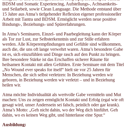
BDSM und Somatic Experiencing, Aufstellungs-, Achtsamkeits-
und Seilarbeit, sowie Clean Language. Die Methode entstand über
15 Jahre aus Atma’s tiefgehender Reflexion eigener professioneller
Arbeit mit Tantra und BDSM. Ermöglicht werden neue positive
Bindungs-, Beziehungs- und Spürerfahrungen.
In Atma’s Seminaren, Einzel- und Paarbegleitung kann der Körper
als Tor zur Lust, zur Selbsterkenntnis und zur Stille erfahren
werden. Alle Körperempfindungen und Gefühle sind willkommen,
auch die, die uns oft lange verwehrt waren. Atma’s besondere Gabe
ist es, sich einzufühlen und Dinge rasch auf den Punkt zu bringen.
Ihre besondere Stärke ist das Erschaffen sicherer Räume für
heilsamen Kontakt mit allen Gefühlen. Erste Seminare mit dem Titel
„No Wound ever speaks for itself“ hielt sie vor 25 Jahren für
Menschen, die sich selbst verletzen: In Beziehung werden wir
geboren, in Beziehung werden wir verletzt – und in Beziehung
heilen wir.
Atma möchte Individualität als wertvolle Gabe vermitteln und Mut
machen: Uns zu zeigen ermöglicht Kontakt und Erfolg (egal wie oft
gesagt wird, unser Anderssein sei falsch, peinlich oder gar krank).
Atma’s Motto: „Geh nicht dahin, wo der Weg dich hinführt. Geh
dahin, wo es keinen Weg gibt, und hinterlasse eine Spur.“
Ausbildung: