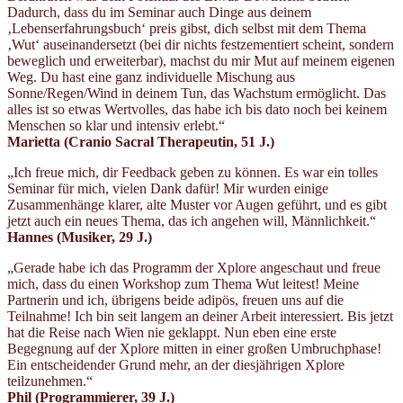
Dadurch, dass du im Seminar auch Dinge aus deinem
‚Lebenserfahrungsbuch‘ preis gibst, dich selbst mit dem Thema
‚Wut‘ auseinandersetzt (bei dir nichts festzementiert scheint, sondern
beweglich und erweiterbar), machst du mir Mut auf meinem eigenen
Weg. Du hast eine ganz individuelle Mischung aus
Sonne/Regen/Wind in deinem Tun, das Wachstum ermöglicht. Das
alles ist so etwas Wertvolles, das habe ich bis dato noch bei keinem
Menschen so klar und intensiv erlebt.“
Marietta (Cranio Sacral Therapeutin
, 51 J.)
„Ich freue mich, dir Feedback geben zu können. Es war ein tolles
Seminar für mich, vielen Dank dafür! Mir wurden einige
Zusammenhänge klarer, alte Muster vor Augen geführt, und es gibt
jetzt auch ein neues Thema, das ich angehen will, Männlichkeit.“
Hannes (Musiker
, 29 J.)
„Gerade habe ich das Programm der Xplore angeschaut und freue
mich, dass du einen Workshop zum Thema Wut leitest! Meine
Partnerin und ich, übrigens beide adipös, freuen uns auf die
Teilnahme! Ich bin seit langem an deiner Arbeit interessiert. Bis jetzt
hat die Reise nach Wien nie geklappt. Nun eben eine erste
Begegnung auf der Xplore mitten in einer großen Umbruchphase!
Ein entscheidender Grund mehr, an der diesjährigen Xplore
teilzunehmen.“
Phil (Programmierer
, 39 J.)