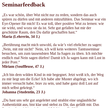
Seminarfeedback
„Es war schön, über Wut nicht nur zu reden, sondern das auch
spüren zu dürfen und mit anderen mitzufühlen. Das Seminar war ein
Eye-Opener für mich! Es war toll, über positive Wut zu lernen: wie
sie wirkt, und wozu sie da ist. Sehr gut gefallen hat mir der
geschützte Raum, den Du dafür geschaffen hast.“
Maria (Lehrerin,
34 J.)
„Berührung macht mich unwohl, da wär’s viel ehrlicher zu sagen:
‚Nein, mit mir nicht!‘ Nein, ich will kein weiteres Tantraseminar
besuchen, um zum tausendsten Mal Ja-Sagen zu üben. Ich möchte
endlich mal Nein sagen dürfen! Damit ich Ja sagen kann mit Lust in
jeder Pore.“
Miriam (Souffleuse
, 47 J.)
„Ich bin dem wilden Kind in mir begegnet. Jetzt weiß ich, der Weg
zu mir liegt um die Ecke! Ich habe alte Muster abgelegt, wo ich
immer versucht habe, brav zu sein, und habe ganz doll Lust auf
mich selbst gekriegt.“
Johanna (Studentin
, 23 J.)
„Du hast uns sehr gut angeleitet und strahlst eine unglaubliche
Authentizität aus, bist klar und stehst zu Dir, das gefällt mir. Das