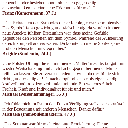
nebeneinander bestehen kann, ohne sich gegenseitig
einzuschränken, ist eine neue Erkenntnis für mich.“
Franz (Kameramann
, 37 J.)
„Das Betrachten des Symboles dieser Ideologie war sehr intensiv:
Das Symbol ist so gewichtig und vielschichtig, da wurden immer
neue Aspekte fühlbar. Erstaunlich war, dass meine Gefühle
gegenüber den Personen mit dem Symbol während der Aufstellung
danach komplett anders waren: Da konnte ich meine Stärke spüren
und den Menschen im Gegenüber.“
Brigitte (Studentin, 24 J.)
„Die Polster-Übung, die ich mit meiner ‚Mutter‘ machte, tat gut, um
wieder Wertschätzung und auch Liebe gegenüber meiner Mutter
reifen zu lassen. Sie zu verabschieden tat weh, aber es fühlte sich
richtig und wichtig an! Danach empfand ich sie als eigenständig,
kraftvoll und trotzdem verbunden mit mir. Ein weiteres Stück
Freiheit, Kraft und Individualität für sie und mich.“
Michael (Personalmanager, 56 J.)
„Ich fühle mich im Raum den Du zu Verfügung stellst, stets kraftvoll
in der Begegnung mit anderen Menschen. Danke dafür.“
Michaela (Immobilienmaklerin
, 47 J.)
„Das Seminar war für mich eine pure Bereicherung. Deine