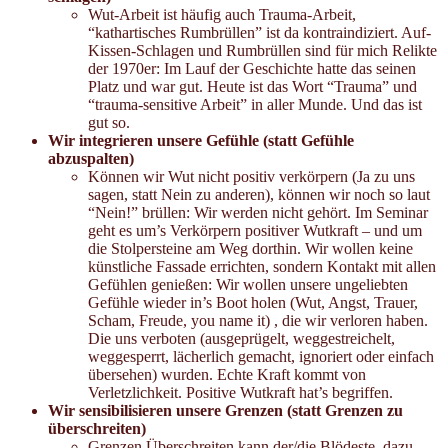
Wut-Arbeit ist häufig auch Trauma-Arbeit,
“kathartisches Rumbrüllen” ist da kontraindiziert. Auf-
Kissen-Schlagen und Rumbrüllen sind für mich Relikte
der 1970er: Im Lauf der Geschichte hatte das seinen
Platz und war gut. Heute ist das Wort “Trauma” und
“trauma-sensitive Arbeit” in aller Munde. Und das ist
gut so.
Wir integrieren unsere Gefühle (statt Gefühle
abzuspalten)
Können wir Wut nicht positiv verkörpern (Ja zu uns
sagen, statt Nein zu anderen), können wir noch so laut
“Nein!” brüllen: Wir werden nicht gehört. Im Seminar
geht es um’s Verkörpern positiver Wutkraft – und um
die Stolpersteine am Weg dorthin. Wir wollen keine
künstliche Fassade errichten, sondern Kontakt mit allen
Gefühlen genießen: Wir wollen unsere ungeliebten
Gefühle wieder in’s Boot holen (Wut, Angst, Trauer,
Scham, Freude, you name it) , die wir verloren haben.
Die uns verboten (ausgeprügelt, weggestreichelt,
weggesperrt, lächerlich gemacht, ignoriert oder einfach
übersehen) wurden. Echte Kraft kommt von
Verletzlichkeit. Positive Wutkraft hat’s begriffen.
Wir sensibilisieren unsere Grenzen (statt Grenzen zu
überschreiten)
Grenzen Überschreiten kann der/die Blödeste, dazu