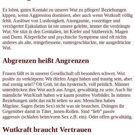
Es lohnt, guten Kontakt zu unserer Wut zu pflegen! Beziehungen
kippen, wenn Aggression dominiert, aber auch wenn Wutkraft völlig
fehlt. Auslöser von Lustlosigkeit, Anorgasmie, vorzeitiger und
verzögerter Ejakulation ist nie unsere gelebte, immer die verdrängte
Wut: Sie sitzt in den Genitalien, im Kiefer und Sitzbereich, Magen
und Darm. Körperliche und psychische Symptome sind oft nichts
anderes als alte, reingefressene, runtergeschluckte, nie ausgedrückte
Wut.
Abgrenzen heißt Angrenzen
Frauen fällt es in unserer Gesellschaft oft besonders schwer, Wut
positiv zu verkörpern: Wir dürfen Angst haben und traurig sein, aber
mal zornig sein!? Oh Gott, ist das hysterisch, voll peinlich. Männer
unterdrücken ihre Wut auch aus Angst, gewalttätig zu sein: Auch für
männliche Wut/Kraft haben wir kaum positive Vorbilder. In intimen
Beziehungen sieht das nicht selten so aus: Menschen haben
Migräne. Sagen (beim Sex) nicht was sie brauchen. Drängen ihr
Gegenüber damit in Täter_innen-Rollen. Sind “lieb” passiv
aggressiv (schlafen beim/vorm Sex z.B. ein). Oder offen gewalttätig.
Wutkraft braucht Vertrauen