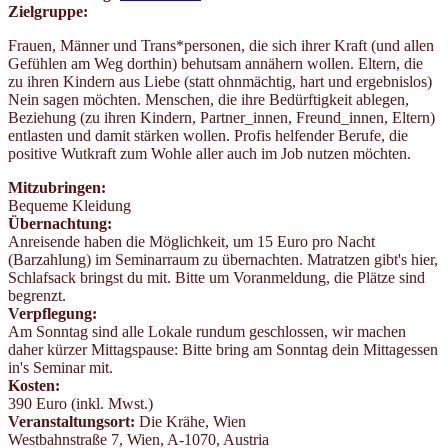
Zielgruppe:
Frauen, Männer und Trans*personen, die sich ihrer Kraft (und allen
Gefühlen am Weg dorthin) behutsam annähern wollen. Eltern, die
zu ihren Kindern aus Liebe (statt ohnmächtig, hart und ergebnislos)
Nein sagen möchten. Menschen, die ihre Bedürftigkeit ablegen,
Beziehung (zu ihren Kindern, Partner_innen, Freund_innen, Eltern)
entlasten und damit stärken wollen. Profis helfender Berufe, die
positive Wutkraft zum Wohle aller auch im Job nutzen möchten.
Mitzubringen:
Bequeme Kleidung
Übernachtung:
Anreisende haben die Möglichkeit, um 15 Euro pro Nacht
(Barzahlung) im Seminarraum zu übernachten. Matratzen gibt's hier,
Schlafsack bringst du mit. Bitte um Voranmeldung, die Plätze sind
begrenzt.
Verpflegung:
Am Sonntag sind alle Lokale rundum geschlossen, wir machen
daher kürzer Mittagspause: Bitte bring am Sonntag dein Mittagessen
in's Seminar mit.
Kosten:
390 Euro (inkl. Mwst.)
Veranstaltungsort:
Die Krähe, Wien
Westbahnstraße 7
,
Wien
,
A-1070
,
Austria