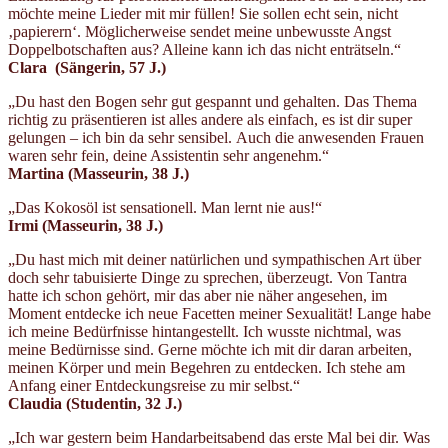
möchte meine Lieder mit mir füllen! Sie sollen echt sein, nicht
‚papierern‘. Möglicherweise sendet meine unbewusste Angst
Doppelbotschaften aus? Alleine kann ich das nicht enträtseln.“
Clara (Sängerin
, 57 J.)
„Du hast den Bogen sehr gut gespannt und gehalten. Das Thema
richtig zu präsentieren ist alles andere als einfach, es ist dir super
gelungen – ich bin da sehr sensibel. Auch die anwesenden Frauen
waren sehr fein, deine Assistentin sehr angenehm.“
Martina (Masseurin
, 38 J.)
„Das Kokosöl ist sensationell. Man lernt nie aus!“
Irmi (Masseurin
, 38 J.)
„Du hast mich mit deiner natürlichen und sympathischen Art über
doch sehr tabuisierte Dinge zu sprechen, überzeugt. Von Tantra
hatte ich schon gehört, mir das aber nie näher angesehen, im
Moment entdecke ich neue Facetten meiner Sexualität! Lange habe
ich meine Bedürfnisse hintangestellt. Ich wusste nichtmal, was
meine Bedürnisse sind. Gerne möchte ich mit dir daran arbeiten,
meinen Körper und mein Begehren zu entdecken. Ich stehe am
Anfang einer Entdeckungsreise zu mir selbst.“
Claudia (Studentin
, 32 J.)
„Ich war gestern beim Handarbeitsabend das erste Mal bei dir. Was