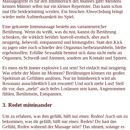
Massagegriffe es für den Intimbereich des Mannes gibt! Meistens
kennen Männer selbst nur ein kleines Repertoire. Das kann schon
mal (für beide)eintönig werden. Ein bisschen Abwechslung bringt
wieder mehr Aufmerksamkeit ins Spiel.
Eine gekonnte Intimmassage besteht aus variantenreicher
Berührung. Wenn du weißt, was du tust, kannst du Berührung
schenken, die wirklich berührt: lustvoll-erotisch, aber auch
neugierig, liebevoll, entspannend und leistungsfrei. Statt den Kick
zu jagen oder noch schneller den Orgasmus herbeizurubbeln, bleibe
ergebnisoffen: Erfüllte Sexualität bemisst sich dann nicht mehr an
Orgasmen, Schweiß und Atemnot, sondern am Kontakt und Spüren.
Es muss nicht immer explosive Lust sein! Sei einfach mal neugierig:
Was erlebt der Mann im Moment? Berührungen können ein großes
Spektrum an Gefühlen auslösen. Nur im Intimbereich wird als
Resonanz ausschließlich Lust erwartet! Und noch mehr Lust! Stell
dir vor, dass „mehr“ auch tiefes Loslassen sein kann, Angenommen
fühlen, Berührtsein, Entspannen.
3. Redet miteinander
Um zu erfahren, was ihm gefällt, hilft nur eines: Reden! Auch um zu
bekommen, was dir gefällt, hilft nur eines: Reden! Du hast das
Gefühl, Reden während der Massage stört? Das stimmt, solange es