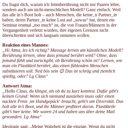
Du fragst dich, warum ich Intimberührung nicht nur Paaren lehre,
sondern auch am nicht-menschlichen Modell? Ganz einfach: Weil
das alle in’s Boot holt – auch Menschen, die keine_n Partner_in
haben, deren Partner_in keine Lust auf „sowas“ hat, denen ein
Seminar erstmal „too much“ ist, die von Frauen/Männern in der
Vergangenheit verletzt wurden, ihre eigenen Grenzen nicht
überschreiten und sich langsam rantasten wollen.
Reaktion eines Mannes:
„Hi Atma, les ich richtig? Massage lernen am künstlichen Modell?
Berührung lernen, ohne dass jemand berührt wird? Ohne, dass
jemand fühlt und zurückgibt, ob Berührung schön ist? Lernen, wie
man ein Plastikteil berührt, das einen fühlenden Menschen
substituieren soll: Ned bös sein 😉 Das ist schräg und ziemlich
spießig, oder? Lg Claus“
Antwort Atma:
„Hallo Claus, du klingst, als ob du zu kurz kommst. Dafür gibt’s
keinen Grund: Wenn sich niemand ausziehen muss oder einen
nackten Penis ‚im Handgepäck‘ braucht, geht’s um Diversität. Das
holt alle in’s Boot, und ihr Männer profitiert davon. Plastikteile
gibt’s hier keine. Wir waren 24 und haben uns über deine Mail
gewundert.
Lg Atma“
Ideologie sagt: „Meine Wahrheit ist die einzige. Wenn du nicht