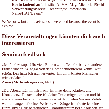
BIC:
RLNWATWWASP (Raiffeisenbank NOE-Süd Alpin)
Konto lautend auf
: „Institut ATMA, Mag. Michaela Pöschl“
Verwendungszweck
: "Rechnungsnummer/dein
Name/HA1/Datum"
We're sorry, but all tickets sales have ended because the event is
expired.
Diese Veranstaltungen könnten dich auch
interessieren
Seminarfeedback
„Ich fand es super! So viele Frauen zu treffen, die ich von anderen
Frauenrunden, ja sogar von der Göttinnenkonferenz kenne, war
schön. Das hatte ich nicht erwartet. Ich bin nächstes Mal sicher
wieder dabei.“
Anna (Mediendesignerin,
44 J.)
„Der Abend glüht in mir nach. Ich mag deine Klarheit und
Kompetenz. Danach habe ich deine Texte mitgenommen und bin
ebenso beeindruckt von deinem vernetzten, tiefen Wissen. Zuletzt
war ich lange auf deiner Website: Als Sängerin möchte ich eine
Einzelsitzung für persönlichen Erfahrungsraum bei dir buchen, ich