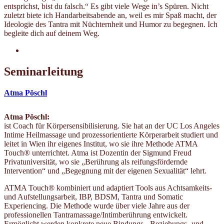
entsprichst, bist du falsch.“ Es gibt viele Wege in’s Spüren. Nicht
zuletzt biete ich Handarbeitsabende an, weil es mir Spaß macht, der
Ideologie des Tantra mit Nüchternheit und Humor zu begegnen. Ich
begleite dich auf deinem Weg.
Seminarleitung
Atma Pöschl
Atma Pöschl:
ist Coach für Körpersensibilisierung. Sie hat an der UC Los Angeles
Intime Heilmassage und prozessorientierte Körperarbeit studiert und
leitet in Wien ihr eigenes Institut, wo sie ihre Methode ATMA
Touch® unterrichtet. Atma ist Dozentin der Sigmund Freud
Privatuniversität, wo sie „Berührung als reifungsfördernde
Intervention“ und „Begegnung mit der eigenen Sexualität“ lehrt.
ATMA Touch® kombiniert und adaptiert Tools aus Achtsamkeits-
und Aufstellungsarbeit, IBP, BDSM, Tantra und Somatic
Experiencing. Die Methode wurde über viele Jahre aus der
professionellen Tantramassage/Intimberührung entwickelt.
Ermöglicht werden konkrete neue Bindungs-, Beziehungs- und