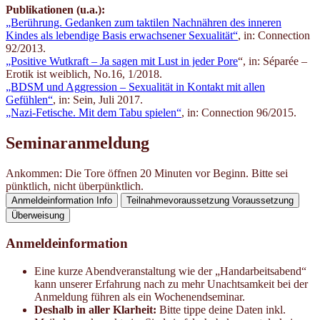
Publikationen (u.a.):
„Berührung. Gedanken zum taktilen Nachnähren des inneren
Kindes als lebendige Basis erwachsener Sexualität“
, in: Connection
92/2013.
„P
ositive Wutkraft – Ja sagen mit Lust in jeder Pore
“, in: Séparée –
Erotik ist weiblich, No.16, 1/2018.
„BDSM und Aggression – Sexualität in Kontakt mit allen
Gefühlen“
, in: Sein, Juli 2017.
„Nazi-Fetische. Mit dem Tabu spielen“
, in: Connection 96/2015.
Seminaranmeldung
Ankommen: Die Tore öffnen 20 Minuten vor Beginn. Bitte sei
pünktlich, nicht überpünktlich.
Anmeldeinformation
Info
Teilnahmevoraussetzung
Voraussetzung
Überweisung
Anmeldeinformation
Eine kurze Abendveranstaltung wie der „Handarbeitsabend“
kann unserer Erfahrung nach zu mehr Unachtsamkeit bei der
Anmeldung führen als ein Wochenendseminar.
Deshalb in aller Klarheit:
Bitte tippe deine Daten inkl.