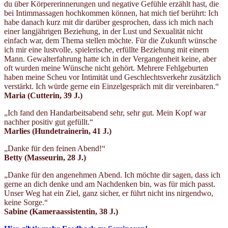
du über Körpererinnerungen und negative Gefühle erzählt hast, die
bei Intimmassagen hochkommen können, hat mich tief berührt: Ich
habe danach kurz mit dir darüber gesprochen, dass ich mich nach
einer langjährigen Beziehung, in der Lust und Sexualität nicht
einfach war, dem Thema stellen möchte. Für die Zukunft wünsche
ich mir eine lustvolle, spielerische, erfüllte Beziehung mit einem
Mann. Gewalterfahrung hatte ich in der Vergangenheit keine, aber
oft wurden meine Wünsche nicht gehört. Mehrere Fehlgeburten
haben meine Scheu vor Intimität und Geschlechtsverkehr zusätzlich
verstärkt. Ich würde gerne ein Einzelgespräch mit dir vereinbaren.“
Maria (Cutterin
, 39 J.)
„Ich fand den Handarbeitsabend sehr, sehr gut. Mein Kopf war
nachher positiv gut gefüllt.“
Marlies (Hundetrainerin
, 41 J.)
„Danke für den feinen Abend!“
Betty (Masseurin
, 28 J.)
„Danke für den angenehmen Abend. Ich möchte dir sagen, dass ich
gerne an dich denke und am Nachdenken bin, was für mich passt.
Unser Weg hat ein Ziel, ganz sicher, er führt nicht ins nirgendwo,
keine Sorge.“
Sabine (Kameraassistentin
, 38 J.)