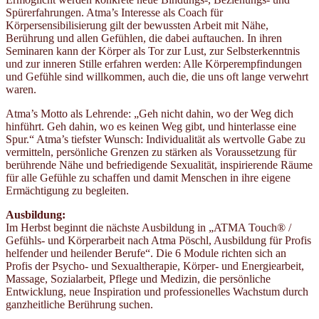
Spürerfahrungen. Atma’s Interesse als Coach für
Körpersensibilisierung gilt der bewussten Arbeit mit Nähe,
Berührung und allen Gefühlen, die dabei auftauchen. In ihren
Seminaren kann der Körper als Tor zur Lust, zur Selbsterkenntnis
und zur inneren Stille erfahren werden: Alle Körperempfindungen
und Gefühle sind willkommen, auch die, die uns oft lange verwehrt
waren.
Atma’s Motto als Lehrende: „Geh nicht dahin, wo der Weg dich
hinführt. Geh dahin, wo es keinen Weg gibt, und hinterlasse eine
Spur.“ Atma’s tiefster Wunsch: Individualität als wertvolle Gabe zu
vermitteln, persönliche Grenzen zu stärken als Voraussetzung für
berührende Nähe und befriedigende Sexualität, inspirierende Räume
für alle Gefühle zu schaffen und damit Menschen in ihre eigene
Ermächtigung zu begleiten.
Ausbildung:
Im Herbst beginnt die nächste Ausbildung in „ATMA Touch® /
Gefühls- und Körperarbeit nach Atma Pöschl, Ausbildung für Profis
helfender und heilender Berufe“. Die 6 Module richten sich an
Profis der Psycho- und Sexualtherapie, Körper- und Energiearbeit,
Massage, Sozialarbeit, Pflege und Medizin, die persönliche
Entwicklung, neue Inspiration und professionelles Wachstum durch
ganzheitliche Berührung suchen.