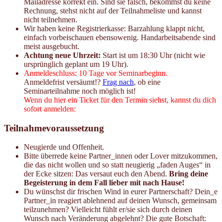
Mailadresse korrekt ein. Sind sie falsch, bekommst du keine
Rechnung, stehst nicht auf der Teilnahmeliste und kannst
nicht teilnehmen.
Wir haben keine Registrierkasse: Barzahlung klappt nicht,
einfach vorbeischauen ebensowenig. Handarbeitsabende sind
meist ausgebucht.
Achtung neue Uhrzeit:
Start ist um 18:30 Uhr (nicht wie
ursprünglich geplant um 19 Uhr).
Anmeldeschluss: 10 Tage vor Seminarbeginn.
Anmeldefrist versäumt!?
Frag nach
, ob eine
Seminarteilnahme noch möglich ist!
Wenn du hier ein Ticket für den Termin siehst, kannst du dich
sofort anmelden:
Teilnahmevoraussetzung
Neugierde und Offenheit.
Bitte überrede keine Partner_innen oder Lover mitzukommen,
die das nicht wollen und so statt neugierig „faden Auges“ in
der Ecke sitzen: Das versaut euch den Abend.
Bring deine
Begeisterung in dem Fall lieber mit nach Hause!
Du wünschst dir frischen Wind in eurer Partnerschaft? Dein_e
Partner_in reagiert ablehnend auf deinen Wunsch, gemeinsam
teilzunehmen? Vielleicht fühlt er/sie sich durch deinen
Wunsch nach Veränderung abgelehnt? Die gute Botschaft: