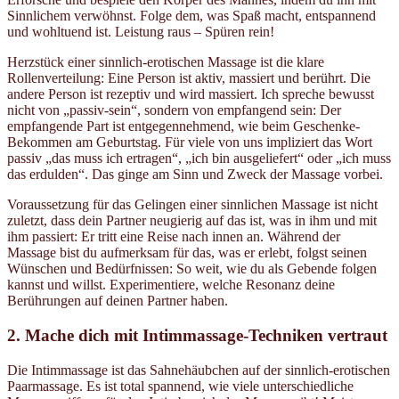
Sinnlichem verwöhnst. Folge dem, was Spaß macht, entspannend
und wohltuend ist. Leistung raus – Spüren rein!
Herzstück einer sinnlich-erotischen Massage ist die klare
Rollenverteilung: Eine Person ist aktiv, massiert und berührt. Die
andere Person ist rezeptiv und wird massiert. Ich spreche bewusst
nicht von „passiv-sein“, sondern von empfangend sein: Der
empfangende Part ist entgegennehmend, wie beim Geschenke-
Bekommen am Geburtstag. Für viele von uns impliziert das Wort
passiv „das muss ich ertragen“, „ich bin ausgeliefert“ oder „ich muss
das erdulden“. Das ginge am Sinn und Zweck der Massage vorbei.
Voraussetzung für das Gelingen einer sinnlichen Massage ist nicht
zuletzt, dass dein Partner neugierig auf das ist, was in ihm und mit
ihm passiert: Er tritt eine Reise nach innen an. Während der
Massage bist du aufmerksam für das, was er erlebt, folgst seinen
Wünschen und Bedürfnissen: So weit, wie du als Gebende folgen
kannst und willst. Experimentiere, welche Resonanz deine
Berührungen auf deinen Partner haben.
2. Mache dich mit Intimmassage-Techniken vertraut
Die Intimmassage ist das Sahnehäubchen auf der sinnlich-erotischen
Paarmassage. Es ist total spannend, wie viele unterschiedliche