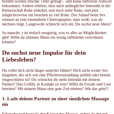
berührt werden möchte. Oder gefragt – und keine hilfreiche Antwort
bekommen. Andere erleben, dass nach anfänglicher Intensität in der
Partnerschaft Ruhe einkehrt, und noch mehr Ruhe, und jetzt
möglicherweise ein bisschen zu viel Ruhe. Der Ablauf beim Sex
erinnert an eine einstudierte Choreographie, man weiß, was als
nächstes folgt. Langeweile schleicht sich ein: Du suchst neue Ideen?
So manche_r ist einfach neugierig, was es alles an Möglichkeiten
gibt! Willst du (d)einen Mann ein wenig raffinierter verwöhnen
können?
Du suchst neue Impulse für dein
Liebesleben?
Du willst dich nicht länger unsicher fühlen? Dich nicht weiter Sex
hingeben, der sich wie eine Pflichtveranstaltung anfühlt oder bereits
eingeschlafen ist? Du wünschst dir mehr Intimität mit deinem
Partner? Das Gefühl, in Kontakt zu sein? Willst du Freude und Lust
bereiten? Mit deinem Mann eine gute Zeit erleben? Wie das geht!?
1. Lade deinen Partner zu einer sinnlichen Massage
ein
Erforsche und bespiele den Körper des Mannes, indem du ihn mit