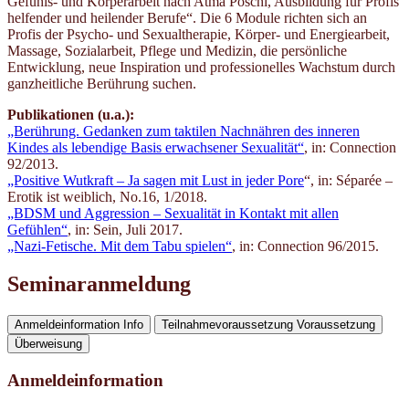
Gefühls- und Körperarbeit nach Atma Pöschl, Ausbildung für Profis
helfender und heilender Berufe“. Die 6 Module richten sich an
Profis der Psycho- und Sexualtherapie, Körper- und Energiearbeit,
Massage, Sozialarbeit, Pflege und Medizin, die persönliche
Entwicklung, neue Inspiration und professionelles Wachstum durch
ganzheitliche Berührung suchen.
Publikationen (u.a.):
„Berührung. Gedanken zum taktilen Nachnähren des inneren
Kindes als lebendige Basis erwachsener Sexualität“
, in: Connection
92/2013.
„P
ositive Wutkraft – Ja sagen mit Lust in jeder Pore
“, in: Séparée –
Erotik ist weiblich, No.16, 1/2018.
„BDSM und Aggression – Sexualität in Kontakt mit allen
Gefühlen“
, in: Sein, Juli 2017.
„Nazi-Fetische. Mit dem Tabu spielen“
, in: Connection 96/2015.
Seminaranmeldung
Anmeldeinformation
Info
Teilnahmevoraussetzung
Voraussetzung
Überweisung
Anmeldeinformation