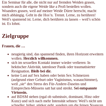
Ein Seminar für alle, die nicht nur auf fremden Weiden grasen,
sondern auch die eigene Weide like a Profi bestellen wollen.
Woanders grasen, weil auf meiner Weide Dürre herrscht, macht
mich abhängig. Geht in die Hos’n. Trennt. Lerne, zu berühren!
Weil’s spannend ist. Lerne, dich berühren zu lassen – weil’s schön
ist. Es lohnt.
Zielgruppe
Frauen, die …
neugierig sind, das spannend finden, ihren Horizont erweitern
wollen.
Herzlich willkommen.
sich im sexuellen Kontakt immer wieder verlieren: In
hektischer Aktivität, tatenloser Panik oder traumatisierter
Resignation.
Bleib bei dir.
keine Lust auf Sex haben oder beim Sex Schmerzen
(aufgrund einer Geburt oder Vaginismus, wasauchimmer),
weil „sie“ den Stress des Für-Andere-Daseins und
Entsprechen-Müssens satt hat und streikt.
Sei entspannte
Virtuosin.
auf BDSM stehen (egal ob submissiv, dominant, Hinz oder
Kunz) und sich nach mehr Intensität sehnen: Weil’s nicht um
schneller, höher, stärker geht, sondern um die feinen Nuancen.