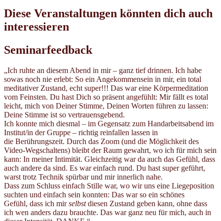
Diese Veranstaltungen könnten dich auch
interessieren
Seminarfeedback
„Ich ruhte an diesem Abend in mir – ganz tief drinnen. Ich habe
sowas noch nie erlebt: So ein Angekommensein in mir, ein total
meditativer Zustand, echt super!!! Das war eine Körpermeditation
vom Feinsten. Du hast Dich so präsent angefühlt: Mir fällt es total
leicht, mich von Deiner Stimme, Deinen Worten führen zu lassen:
Deine Stimme ist so vertrauensgebend.
Ich konnte mich diesmal – im Gegensatz zum Handarbeitsabend im
Institut/in der Gruppe – richtig reinfallen lassen in
die Berührungszeit. Durch das Zoom (und die Möglichkeit des
Video-Wegschaltens) bleibt der Raum gewahrt, wo ich für mich sein
kann: In meiner Intimität. Gleichzeitig war da auch das Gefühl, dass
auch andere da sind. Es war einfach rund. Du hast super geführt,
warst trotz Technik spürbar und mir innerlich nahe.
Dass zum Schluss einfach Stille war, wo wir uns eine Liegeposition
suchten und einfach sein konnten: Das war so ein schönes
Gefühl, dass ich mir
selbst
diesen Zustand geben kann, ohne dass
ich wen anders dazu brauchte. Das war ganz neu für mich, auch in