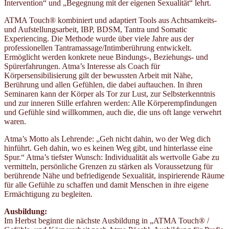
Intervention“ und „Begegnung mit der eigenen Sexualität“ lehrt.
ATMA Touch® kombiniert und adaptiert Tools aus Achtsamkeits-
und Aufstellungsarbeit, IBP, BDSM, Tantra und Somatic
Experiencing. Die Methode wurde über viele Jahre aus der
professionellen Tantramassage/Intimberührung entwickelt.
Ermöglicht werden konkrete neue Bindungs-, Beziehungs- und
Spürerfahrungen. Atma’s Interesse als Coach für
Körpersensibilisierung gilt der bewussten Arbeit mit Nähe,
Berührung und allen Gefühlen, die dabei auftauchen. In ihren
Seminaren kann der Körper als Tor zur Lust, zur Selbsterkenntnis
und zur inneren Stille erfahren werden: Alle Körperempfindungen
und Gefühle sind willkommen, auch die, die uns oft lange verwehrt
waren.
Atma’s Motto als Lehrende: „Geh nicht dahin, wo der Weg dich
hinführt. Geh dahin, wo es keinen Weg gibt, und hinterlasse eine
Spur.“ Atma’s tiefster Wunsch: Individualität als wertvolle Gabe zu
vermitteln, persönliche Grenzen zu stärken als Voraussetzung für
berührende Nähe und befriedigende Sexualität, inspirierende Räume
für alle Gefühle zu schaffen und damit Menschen in ihre eigene
Ermächtigung zu begleiten.
Ausbildung:
Im Herbst beginnt die nächste Ausbildung in „ATMA Touch® /