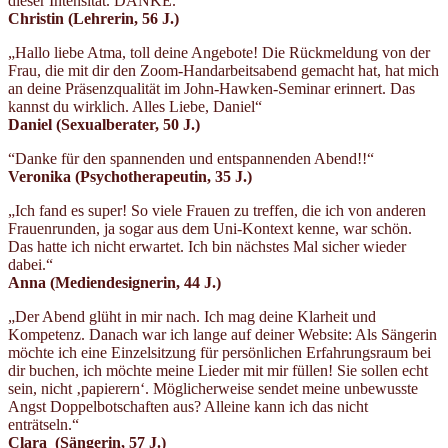
dieser Intensität. DANKE.“
Christin (Lehrerin, 56 J.)
„Hallo liebe Atma, toll deine Angebote! Die Rückmeldung von der
Frau, die mit dir den Zoom-Handarbeitsabend gemacht hat, hat mich
an deine Präsenzqualität im John-Hawken-Seminar erinnert. Das
kannst du wirklich. Alles Liebe, Daniel“
Daniel (Sexualberater, 50 J.)
“Danke für den spannenden und entspannenden Abend!!“
Veronika (Psychotherapeutin, 35 J.)
„Ich fand es super! So viele Frauen zu treffen, die ich von anderen
Frauenrunden, ja sogar aus dem Uni-Kontext kenne, war schön.
Das hatte ich nicht erwartet. Ich bin nächstes Mal sicher wieder
dabei.“
Anna (Mediendesignerin,
44 J.)
„Der Abend glüht in mir nach. Ich mag deine Klarheit und
Kompetenz. Danach war ich lange auf deiner Website: Als Sängerin
möchte ich eine Einzelsitzung für persönlichen Erfahrungsraum bei
dir buchen, ich möchte meine Lieder mit mir füllen! Sie sollen echt
sein, nicht ‚papierern‘. Möglicherweise sendet meine unbewusste
Angst Doppelbotschaften aus? Alleine kann ich das nicht
enträtseln.“
Clara (Sängerin
, 57 J.)