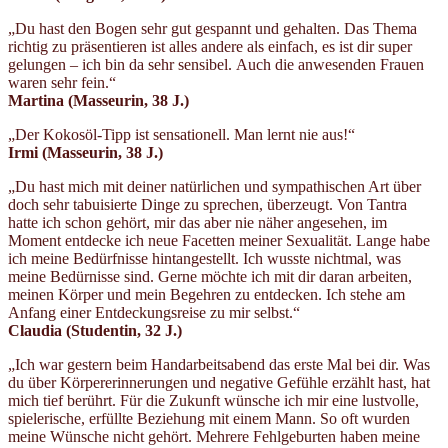
„Du hast den Bogen sehr gut gespannt und gehalten. Das Thema
richtig zu präsentieren ist alles andere als einfach, es ist dir super
gelungen – ich bin da sehr sensibel. Auch die anwesenden Frauen
waren sehr fein.“
Martina (Masseurin
, 38 J.)
„Der Kokosöl-Tipp ist sensationell. Man lernt nie aus!“
Irmi (Masseurin
, 38 J.)
„Du hast mich mit deiner natürlichen und sympathischen Art über
doch sehr tabuisierte Dinge zu sprechen, überzeugt. Von Tantra
hatte ich schon gehört, mir das aber nie näher angesehen, im
Moment entdecke ich neue Facetten meiner Sexualität. Lange habe
ich meine Bedürfnisse hintangestellt. Ich wusste nichtmal, was
meine Bedürnisse sind. Gerne möchte ich mit dir daran arbeiten,
meinen Körper und mein Begehren zu entdecken. Ich stehe am
Anfang einer Entdeckungsreise zu mir selbst.“
Claudia (Studentin
, 32 J.)
„Ich war gestern beim Handarbeitsabend das erste Mal bei dir. Was
du über Körpererinnerungen und negative Gefühle erzählt hast, hat
mich tief berührt. Für die Zukunft wünsche ich mir eine lustvolle,
spielerische, erfüllte Beziehung mit einem Mann. So oft wurden
meine Wünsche nicht gehört. Mehrere Fehlgeburten haben meine