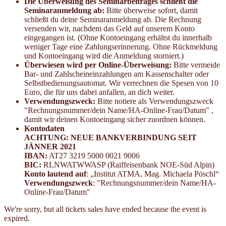
Die Überweisung des Seminarbeitrages schließt die
Seminaranmeldung ab:
Bitte überweise sofort, damit
schließt du deine Seminaranmeldung ab. Die Rechnung
versenden wir, nachdem das Geld auf unserem Konto
eingegangen ist. (Ohne Kontoeingang erhältst du innerhalb
weniger Tage eine Zahlungserinnerung. Ohne Rückmeldung
und Kontoeingang wird die Anmeldung storniert.)
Überwiesen wird per Online-Überweisung:
Bitte vermeide
Bar- und Zahlscheineinzahlungen am Kassenschalter oder
Selbstbedienungsautomat. Wir verrechnen die Spesen von 10
Euro, die für uns dabei anfallen, an dich weiter.
Verwendungszweck:
Bitte notiere als Verwendungszweck
"Rechnungsnummer/dein Name/HA-Online-Frau/Datum" ,
damit wir deinen Kontoeingang sicher zuordnen können.
Kontodaten
ACHTUNG: NEUE BANKVERBINDUNG SEIT
JÄNNER 2021
IBAN:
AT27 3219 5000 0021 9006
BIC:
RLNWATWWASP (Raiffeisenbank NOE-Süd Alpin)
Konto lautend auf
: „Institut ATMA, Mag. Michaela Pöschl“
Verwendungszweck
: "Rechnungsnummer/dein Name/HA-
Online-Frau/Datum"
We're sorry, but all tickets sales have ended because the event is
expired.