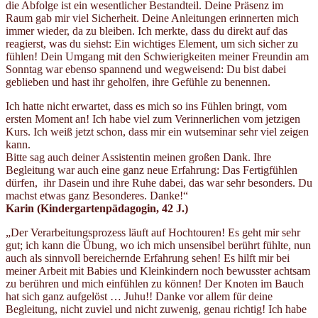
die Abfolge ist ein wesentlicher Bestandteil. Deine Präsenz im
Raum gab mir viel Sicherheit. Deine Anleitungen erinnerten mich
immer wieder, da zu bleiben. Ich merkte, dass du direkt auf das
reagierst, was du siehst: Ein wichtiges Element, um sich sicher zu
fühlen! Dein Umgang mit den Schwierigkeiten meiner Freundin am
Sonntag war ebenso spannend und wegweisend: Du bist dabei
geblieben und hast ihr geholfen, ihre Gefühle zu benennen.
Ich hatte nicht erwartet, dass es mich so ins Fühlen bringt, vom
ersten Moment an! Ich habe viel zum Verinnerlichen vom jetzigen
Kurs. Ich weiß jetzt schon, dass mir ein wutseminar sehr viel zeigen
kann.
Bitte sag auch deiner Assistentin meinen großen Dank. Ihre
Begleitung war auch eine ganz neue Erfahrung: Das Fertigfühlen
dürfen, ihr Dasein und ihre Ruhe dabei, das war sehr besonders. Du
machst etwas ganz Besonderes. Danke!“
Karin (Kindergartenpädagogin, 42 J.)
„Der Verarbeitungsprozess läuft auf Hochtouren! Es geht mir sehr
gut; ich kann die Übung, wo ich mich unsensibel berührt fühlte, nun
auch als sinnvoll bereichernde Erfahrung sehen! Es hilft mir bei
meiner Arbeit mit Babies und Kleinkindern noch bewusster achtsam
zu berühren und mich einfühlen zu können! Der Knoten im Bauch
hat sich ganz aufgelöst … Juhu!! Danke vor allem für deine
Begleitung, nicht zuviel und nicht zuwenig, genau richtig! Ich habe