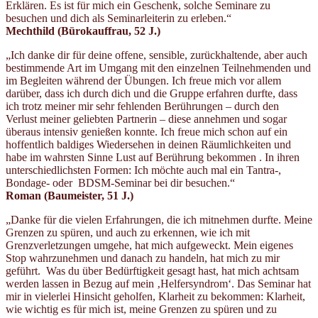
Erklären. Es ist für mich ein Geschenk, solche Seminare zu
besuchen und dich als Seminarleiterin zu erleben.“
Mechthild (Bürokauffrau, 52 J.)
„Ich danke dir für deine offene, sensible, zurückhaltende, aber auch
bestimmende Art im Umgang mit den einzelnen Teilnehmenden und
im Begleiten während der Übungen. Ich freue mich vor allem
darüber, dass ich durch dich und die Gruppe erfahren durfte, dass
ich trotz meiner mir sehr fehlenden Berührungen – durch den
Verlust meiner geliebten Partnerin – diese annehmen und sogar
überaus intensiv genießen konnte. Ich freue mich schon auf ein
hoffentlich baldiges Wiedersehen in deinen Räumlichkeiten und
habe im wahrsten Sinne Lust auf Berührung bekommen . In ihren
unterschiedlichsten Formen: Ich möchte auch mal ein Tantra-,
Bondage- oder BDSM-Seminar bei dir besuchen.“
Roman (Baumeister, 51 J.)
„Danke für die vielen Erfahrungen, die ich mitnehmen durfte. Meine
Grenzen zu spüren, und auch zu erkennen, wie ich mit
Grenzverletzungen umgehe, hat mich aufgeweckt. Mein eigenes
Stop wahrzunehmen und danach zu handeln, hat mich zu mir
geführt. Was du über Bedürftigkeit gesagt hast, hat mich achtsam
werden lassen in Bezug auf mein ‚Helfersyndrom‘. Das Seminar hat
mir in vielerlei Hinsicht geholfen, Klarheit zu bekommen: Klarheit,
wie wichtig es für mich ist, meine Grenzen zu spüren und zu