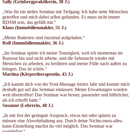
Sally (Grinbergpraktikerin, 38 J.)
„Was für ein steiles Seminar mit Tiefgang: Ich habe nette Menschen
getroffen und mich dabei selbst gefunden. Es muss nicht immer
BDSM sein, das gefällt mir.“
Klaus (Immobilienmakler, 51 J.)
„Meine Batterien sind maximal aufgeladen.“
Rolf (Immobilienmakler, 36 J.)
„Im Seminar spürte ich meine Traurigkeit, weil ich momentan im
Burnout bin und nicht arbeite, und die Sehnsucht wieder mit
Menschen zu arbeiten, zu berühren und meine Fülle nach außen zu
bringen. Das ist schön.“
Martina (Körpertherapeutin, 43 J.)
„Ich kannte dich von der Yoni-Massage letztes Jahr und konnte mich
deshalb gut auf das Seminar einlassen: Meine Erwartungen wurden
weit übertroffen! Das Seminar war besser, passender und hilfreicher,
als ich erhofft hatte.“
Susanne (Lehrerin, 48 J.)
„In mir löst der geringste Anspruch, etwas tun oder spüren zu
müssen eine Abwehrhaltung aus. Durch deine Nichts-muss-alles-
kann-Einstellung machst du viel möglich. Das Seminar war
wunderbar.“