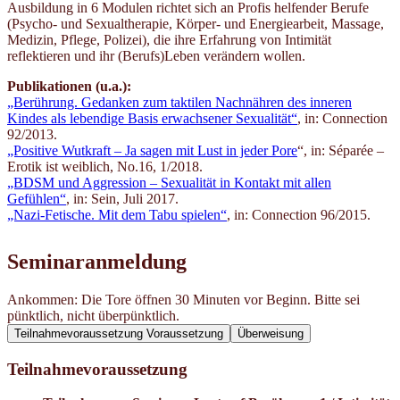
Ausbildung in 6 Modulen richtet sich an Profis helfender Berufe
(Psycho- und Sexualtherapie, Körper- und Energiearbeit, Massage,
Medizin, Pflege, Polizei), die ihre Erfahrung von Intimität
reflektieren und ihr (Berufs)Leben verändern wollen.
Publikationen (u.a.):
„Berührung. Gedanken zum taktilen Nachnähren des inneren
Kindes als lebendige Basis erwachsener Sexualität“
, in: Connection
92/2013.
„P
ositive Wutkraft – Ja sagen mit Lust in jeder Pore
“, in: Séparée –
Erotik ist weiblich, No.16, 1/2018.
„BDSM und Aggression – Sexualität in Kontakt mit allen
Gefühlen“
, in: Sein, Juli 2017.
„Nazi-Fetische. Mit dem Tabu spielen“
, in: Connection 96/2015.
Seminaranmeldung
Ankommen: Die Tore öffnen 30 Minuten vor Beginn. Bitte sei
pünktlich, nicht überpünktlich.
Teilnahmevoraussetzung
Voraussetzung
Überweisung
Teilnahmevoraussetzung