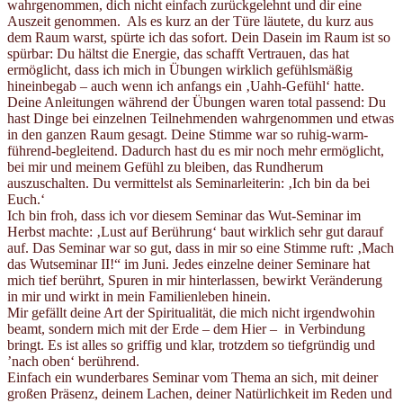
wahrgenommen, dich nicht einfach zurückgelehnt und dir eine
Auszeit genommen. Als es kurz an der Türe läutete, du kurz aus
dem Raum warst, spürte ich das sofort. Dein Dasein im Raum ist so
spürbar: Du hältst die Energie, das schafft Vertrauen, das hat
ermöglicht, dass ich mich in Übungen wirklich gefühlsmäßig
hineinbegab – auch wenn ich anfangs ein ‚Uahh-Gefühl‘ hatte.
Deine Anleitungen während der Übungen waren total passend: Du
hast Dinge bei einzelnen Teilnehmenden wahrgenommen und etwas
in den ganzen Raum gesagt. Deine Stimme war so ruhig-warm-
führend-begleitend. Dadurch hast du es mir noch mehr ermöglicht,
bei mir und meinem Gefühl zu bleiben, das Rundherum
auszuschalten. Du vermittelst als Seminarleiterin: ‚Ich bin da bei
Euch.‘
Ich bin froh, dass ich vor diesem Seminar das Wut-Seminar im
Herbst machte: ‚Lust auf Berührung‘ baut wirklich sehr gut darauf
auf. Das Seminar war so gut, dass in mir so eine Stimme ruft: ‚Mach
das Wutseminar II!“ im Juni. Jedes einzelne deiner Seminare hat
mich tief berührt, Spuren in mir hinterlassen, bewirkt Veränderung
in mir und wirkt in mein Familienleben hinein.
Mir gefällt deine Art der Spiritualität, die mich nicht irgendwohin
beamt, sondern mich mit der Erde – dem Hier – in Verbindung
bringt. Es ist alles so griffig und klar, trotzdem so tiefgründig und
’nach oben‘ berührend.
Einfach ein wunderbares Seminar vom Thema an sich, mit deiner
großen Präsenz, deinem Lachen, deiner Natürlichkeit im Reden und