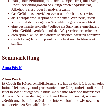
mangelnde Berührung mit Arbeit kompensierst, mit Essen,
Sport, beziehungslosem Sex, ungeerdeter Spiritualität,
Alkohol, Selbst- oder Fremdverletzung.
das Gefühl hast, zuviel zu essen und doch nie satt wirst.
als Therapieprofi Inspiration für deinen Werkzeugkasten
suchst und deiner eigenen Sexualität begegnen möchtest.
eine bestimmte sexuelle Vorliebe als Sackgasse empfindest,
deine Gefühle vertiefen und den Weg verbreitern möchtest.
dich spüren willst, statt andere Menschen dafür zu benutzen.
(noch keine) Erfahrung mit Tantra hast und Achtsamkeit
schätzt.
Seminarleitung
Atma Pöschl
Atma Pöschl:
ist Coach für Körpersensibilisierung. Sie hat an der UC Los Angeles
Intime Heilmassage und prozessorientierte Körperarbeit studiert und
leitet in Wien ihr eigenes Institut, wo sie ihre Methode unterrichtet.
Atma ist Dozentin der Sigmund Freud Privatuniversität, wo sie
„Berührung als reifungsfördernde Intervention“ und „Begegnung
mit der eigenen Sexualität“ lehrt.