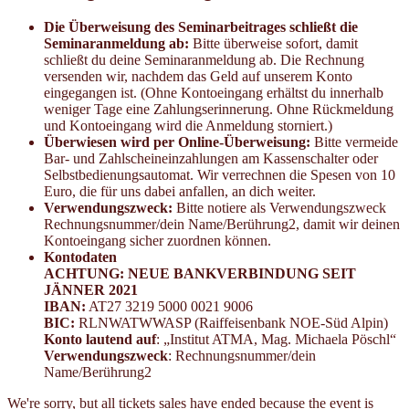
Die Überweisung des Seminarbeitrages schließt die
Seminaranmeldung ab:
Bitte überweise sofort, damit
schließt du deine Seminaranmeldung ab. Die Rechnung
versenden wir, nachdem das Geld auf unserem Konto
eingegangen ist. (Ohne Kontoeingang erhältst du innerhalb
weniger Tage eine Zahlungserinnerung. Ohne Rückmeldung
und Kontoeingang wird die Anmeldung storniert.)
Überwiesen wird per Online-Überweisung:
Bitte vermeide
Bar- und Zahlscheineinzahlungen am Kassenschalter oder
Selbstbedienungsautomat. Wir verrechnen die Spesen von 10
Euro, die für uns dabei anfallen, an dich weiter.
Verwendungszweck:
Bitte notiere als Verwendungszweck
Rechnungsnummer/dein Name/Berührung2, damit wir deinen
Kontoeingang sicher zuordnen können.
Kontodaten
ACHTUNG: NEUE BANKVERBINDUNG SEIT
JÄNNER 2021
IBAN:
AT27 3219 5000 0021 9006
BIC:
RLNWATWWASP (Raiffeisenbank NOE-Süd Alpin)
Konto lautend auf
: „Institut ATMA, Mag. Michaela Pöschl“
Verwendungszweck
: Rechnungsnummer/dein
Name/Berührung2
We're sorry, but all tickets sales have ended because the event is