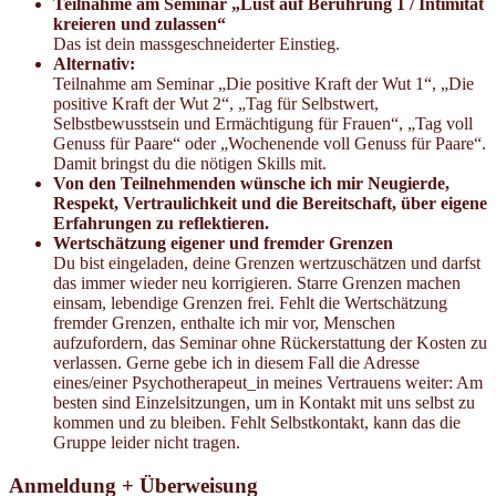
Teilnahme am Seminar „Lust auf Berührung 1 / Intimität
kreieren und zulassen“
Das ist dein massgeschneiderter Einstieg.
Alternativ:
Teilnahme am Seminar „Die positive Kraft der Wut 1“, „Die
positive Kraft der Wut 2“, „Tag für Selbstwert,
Selbstbewusstsein und Ermächtigung für Frauen“, „Tag voll
Genuss für Paare“ oder „Wochenende voll Genuss für Paare“.
Damit bringst du die nötigen Skills mit.
Von den Teilnehmenden wünsche ich mir Neugierde,
Respekt, Vertraulichkeit und die Bereitschaft, über eigene
Erfahrungen zu reflektieren.
Wertschätzung eigener und fremder Grenzen
Du bist eingeladen, deine Grenzen wertzuschätzen und darfst
das immer wieder neu korrigieren. Starre Grenzen machen
einsam, lebendige Grenzen frei. Fehlt die Wertschätzung
fremder Grenzen, enthalte ich mir vor, Menschen
aufzufordern, das Seminar ohne Rückerstattung der Kosten zu
verlassen. Gerne gebe ich in diesem Fall die Adresse
eines/einer Psychotherapeut_in meines Vertrauens weiter: Am
besten sind Einzelsitzungen, um in Kontakt mit uns selbst zu
kommen und zu bleiben. Fehlt Selbstkontakt, kann das die
Gruppe leider nicht tragen.
Anmeldung + Überweisung