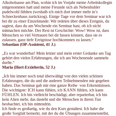
Alkoholsause am Plan, wohin ich im Vorjahr meine Arbeitskollegin
mitgenommen hatt und meine Freunde sich als Nebenbuhler
pudelwohl fühlten (weshalb ich mich dort immer mehr in’s
Schneckenhaus zurückzog). Einige Tage vor dem Seminar war ich
bei dir zu einer Einzelstunde: Wir redeten über dieses Ereignis, du
sagtest, dass du am Wochende ein Seminar hast, ob ich nicht
mitmachen möchte. Der Rest ist Geschichte: Wow! Wow ist, dass
Menschen so viel Vertrauen bei dir fassen können, dass sie es
zulassen, ganz tiefe Ereignisse hochkommen zu lassen.“
Sebastian (OP-Assistent, 41 J.)
„Es war wunderbar! Mein letzter und mein erster Gedanke am Tag
gehört den vielen Erfahrungen, die ich am Wochenende sammeln
durfte.“
Maria (Hort-Erzieherin, 52 J.)
„Ich bin immer noch total überwältigt von den vielen schönen
Erfahrungen, die du und die anderen Teilnehmenden mir gegeben
haben. Das Seminar gab mir eine ganze Reihe von Erkenntnissen.
Die wichtigste: ICH kann fühlen, ich KANN fühlen, ich kann
FÜHLEN. Ich bin vielleicht beschädigt, aber reparierbar, ich bin
kein Alien mehr, das dasteht und die Menschen in ihrem Tun
beobachtet, ich bin mittendrin.
Ich finde es großartig, wie du den Kurs gestaltest. Ich habe die
große Sorgfalt bemerkt, mit der du die Übungen zusammenstellst,