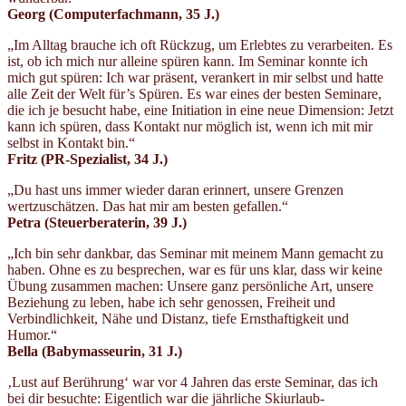
Georg (Computerfachmann, 35 J.)
„Im Alltag brauche ich oft Rückzug, um Erlebtes zu verarbeiten. Es
ist, ob ich mich nur alleine spüren kann. Im Seminar konnte ich
mich gut spüren: Ich war präsent, verankert in mir selbst und hatte
alle Zeit der Welt für’s Spüren. Es war eines der besten Seminare,
die ich je besucht habe, eine Initiation in eine neue Dimension: Jetzt
kann ich spüren, dass Kontakt nur möglich ist, wenn ich mit mir
selbst in Kontakt bin.“
Fritz (PR-Spezialist, 34 J.)
„Du hast uns immer wieder daran erinnert, unsere Grenzen
wertzuschätzen. Das hat mir am besten gefallen.“
Petra (Steuerberaterin, 39 J.)
„Ich bin sehr dankbar, das Seminar mit meinem Mann gemacht zu
haben. Ohne es zu besprechen, war es für uns klar, dass wir keine
Übung zusammen machen: Unsere ganz persönliche Art, unsere
Beziehung zu leben, habe ich sehr genossen, Freiheit und
Verbindlichkeit, Nähe und Distanz, tiefe Ernsthaftigkeit und
Humor.“
Bella (Babymasseurin, 31 J.)
‚Lust auf Berührung‘ war vor 4 Jahren das erste Seminar, das ich
bei dir besuchte: Eigentlich war die jährliche Skiurlaub-