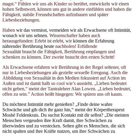
magst.“ Fühlen wir uns als Kinder so berührt, entwickeln wir einen
hohen Selbstwert, können uns gut in andere einfühlen und haben die
Fähigkeit, stabile Freundschaften aufzubauen und später
Liebesbeziehungen.
Haben
wir das vermisst, vermeiden wir als Erwachsene oft Intimität,
wonach wir uns sehnen.
Wissenschafter haben auch
herausgefunden: Erlebt ist erlebt, w
ir
können die Erfahrung
nährender Berührung heute
nachholen! Erfüllende
Sexualität
braucht die Fähigkeit, Berührung empfangen und
schenken zu können. Der zweite braucht den ersten Schritt!
Als Erwachsene erfahren wir Berührung in der Regel seltener, oft
nur in Liebesbeziehungen als gezielte sexuelle Erregung. Auch die
Abbildung von Sexualität in den Medien fokussiert auf Action im
Außen und ist damit halb so cool wie’s aussieht. „Lieben bedeutet
nicht geben,“ meint der Tantralehrer Alan Lowen. „Lieben bedeutet,
offen zu sein.” Action heißt hingegen: Wir spüren uns oft kaum.
Du möchtest Intimität mehr genießen? „Finde deine wahre
Schwäche und gib dich ihr ganz hin,“ meint der Körpertherapeut
Moshè Feldenkrais. Du suchst Kontakt mit dir selbst? „Die meisten
Menschen vergeuden ihre Kraft damit, ihre Schwächen zu
überwinden und zu verstecken. Selten gibt es Menschen, die sich
nicht spalten und ihre Kräfte nutzen, um ihre Schwächen zu