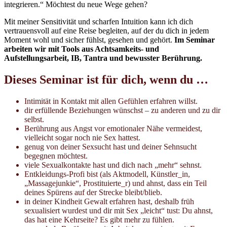
integrieren.“ Möchtest du neue Wege gehen?
Mit meiner Sensitivität und scharfen Intuition kann ich dich
vertrauensvoll auf eine Reise begleiten, auf der du dich in jedem
Moment wohl und sicher fühlst, gesehen und gehört.
Im Seminar
arbeiten wir mit
Tools aus Achtsamkeits- und
Aufstellungsarbeit, IB, Tantra und bewusster Berührung.
Dieses Seminar ist für dich, wenn du …
Intimität in Kontakt mit allen Gefühlen erfahren willst.
dir erfüllende Beziehungen wünschst – zu anderen und zu dir
selbst.
Berührung aus Angst vor emotionaler Nähe vermeidest,
vielleicht sogar noch nie Sex hattest.
genug von deiner Sexsucht hast und deiner Sehnsucht
begegnen möchtest.
viele Sexualkontakte hast und dich nach „mehr“ sehnst.
Entkleidungs-Profi bist (als Aktmodell, Künstler_in,
„Massagejunkie“, Prostituierte_r) und ahnst, dass ein Teil
deines Spürens auf der Strecke bleibt/blieb.
in deiner Kindheit Gewalt erfahren hast, deshalb früh
sexualisiert wurdest und dir mit Sex „leicht“ tust: Du ahnst,
das hat eine Kehrseite? Es gibt mehr zu fühlen.