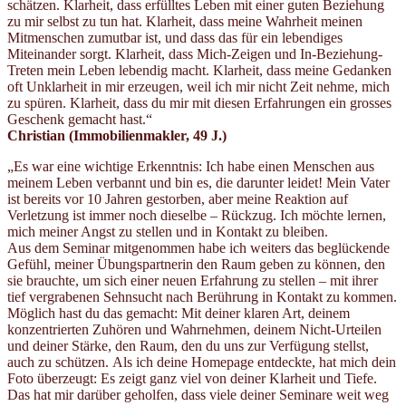
schätzen. Klarheit, dass erfülltes Leben mit einer guten Beziehung
zu mir selbst zu tun hat. Klarheit, dass meine Wahrheit meinen
Mitmenschen zumutbar ist, und dass das für ein lebendiges
Miteinander sorgt. Klarheit, dass Mich-Zeigen und In-Beziehung-
Treten mein Leben lebendig macht. Klarheit, dass meine Gedanken
oft Unklarheit in mir erzeugen, weil ich mir nicht Zeit nehme, mich
zu spüren. Klarheit, dass du mir mit diesen Erfahrungen ein grosses
Geschenk gemacht hast.“
Christian (Immobilienmakler, 49 J.)
„Es war eine wichtige Erkenntnis: Ich habe einen Menschen aus
meinem Leben verbannt und bin es, die darunter leidet! Mein Vater
ist bereits vor 10 Jahren gestorben, aber meine Reaktion auf
Verletzung ist immer noch dieselbe – Rückzug. Ich möchte lernen,
mich meiner Angst zu stellen und in Kontakt zu bleiben.
Aus dem Seminar mitgenommen habe ich weiters das beglückende
Gefühl, meiner Übungspartnerin den Raum geben zu können, den
sie brauchte, um sich einer neuen Erfahrung zu stellen – mit ihrer
tief vergrabenen Sehnsucht nach Berührung in Kontakt zu kommen.
Möglich hast du das gemacht: Mit deiner klaren Art, deinem
konzentrierten Zuhören und Wahrnehmen, deinem Nicht-Urteilen
und deiner Stärke, den Raum, den du uns zur Verfügung stellst,
auch zu schützen. Als ich deine Homepage entdeckte, hat mich dein
Foto überzeugt: Es zeigt ganz viel von deiner Klarheit und Tiefe.
Das hat mir darüber geholfen, dass viele deiner Seminare weit weg