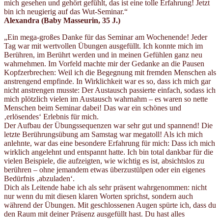
mich gesehen und gehört gefühlt, das ist eine tolle Erfahrung! Jetzt
bin ich neugierig auf das Wut-Seminar.“
Alexandra (Baby Masseurin, 35 J.)
„Ein mega-großes Danke für das Seminar am Wochenende! Jeder
Tag war mit wertvollen Übungen ausgefüllt. Ich konnte mich im
Berühren, im Berührt werden und in meinen Gefühlen ganz neu
wahrnehmen. Im Vorfeld machte mir der Gedanke an die Pausen
Kopfzerbrechen: Weil ich die Begegnung mit fremden Menschen als
anstrengend empfinde. In Wirklichkeit war es so, dass ich mich gar
nicht anstrengen musste: Der Austausch passierte einfach, sodass ich
mich plötzlich vielen im Austausch wahrnahm – es waren so nette
Menschen beim Seminar dabei! Das war ein schönes und
‚erlösendes‘ Erlebnis für mich.
Der Aufbau der Übungssequenzen war sehr gut und spannend! Die
letzte Berührungsübung am Samstag war megatoll! Als ich mich
anlehnte, war das eine besondere Erfahrung für mich: Dass ich mich
wirklich angelehnt und entspannt hatte. Ich bin total dankbar für die
vielen Beispiele, die aufzeigten, wie wichtig es ist, absichtslos zu
berühren – ohne jemandem etwas überzustülpen oder ein eigenes
Bedürfnis ‚abzuladen‘.
Dich als Leitende habe ich als sehr präsent wahrgenommen: nicht
nur wenn du mit diesen klaren Worten sprichst, sondern auch
während der Übungen. Mit geschlossenen Augen spürte ich, dass du
den Raum mit deiner Präsenz ausgefüllt hast. Du hast alles