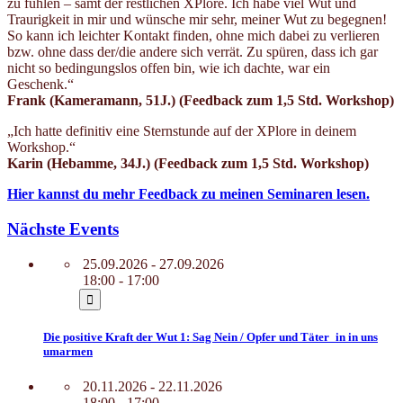
zu fühlen – samt der restlichen XPlore. Ich habe viel Wut und
Traurigkeit in mir und wünsche mir sehr, meiner Wut zu begegnen!
So kann ich leichter Kontakt finden, ohne mich dabei zu verlieren
bzw. ohne dass der/die andere sich verrät. Zu spüren, dass ich gar
nicht so bedingungslos offen bin, wie ich dachte, war ein
Geschenk.“
Frank (Kameramann, 51J.)
(Feedback zum 1,5 Std. Workshop)
„Ich hatte definitiv eine Sternstunde auf der XPlore in deinem
Workshop.“
Karin (Hebamme, 34J.) (Feedback zum 1,5 Std. Workshop)
Hier kannst du mehr Feedback zu meinen Seminaren lesen.
Nächste Events
25.09.2026 - 27.09.2026
18:00 - 17:00
Die positive Kraft der Wut 1: Sag Nein / Opfer und Täter_in in uns
umarmen
20.11.2026 - 22.11.2026
18:00 - 17:00