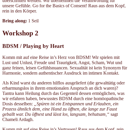
überschritten werden. Wir übernehmen die Verantwortung für
unsere Gefühle. Go for the Basics of Consent! Raus aus dem Kopf,
rein in den Körper.
Bring along:
1 Seil
Workshop 2
BDSM / Playing by Heart
Komm mit auf eine Reise in’s Herz von BDSM! Wir spielen mit
Lust und Unlust, Freude und Traurigkeit, Angst, Scham, Wut und
ganz feinen, leisen Gefühlsnuancen. Sexualität ist kein Synonym für
Harmonie, sondern authentischer Ausdruck im intimen Kontakt.
Als Kind warst du anderen hilflos ausgeliefert (die gewalttätig oder
erbarmungslos in ihrem emotionalen Anspruch an dich waren)?
Tantra kann Heilung durch das Gegenteil dessen ermöglichen, was
wir erfahren haben, bewusstes BDSM durch eine homöopathische
Dosis desselben:
„Spüren ist ein Entspannen und Erlauben,
ein
Prozess ähnlich dem, eine Hand zu öffnen, die lange zur Faust
geballt war.
Du öffnest und lässt los, langsam, behutsam,“
sagt
Chameli Ardagh.
Komm mit auf eine Reise in’s Vertrauen! Raus aus dem Kopf, rein