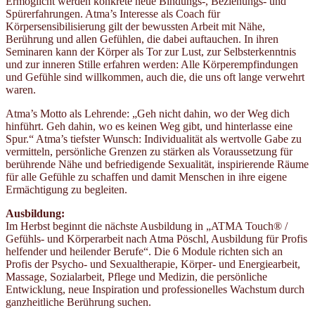
Ermöglicht werden konkrete neue Bindungs-, Beziehungs- und
Spürerfahrungen. Atma’s Interesse als Coach für
Körpersensibilisierung gilt der bewussten Arbeit mit Nähe,
Berührung und allen Gefühlen, die dabei auftauchen. In ihren
Seminaren kann der Körper als Tor zur Lust, zur Selbsterkenntnis
und zur inneren Stille erfahren werden: Alle Körperempfindungen
und Gefühle sind willkommen, auch die, die uns oft lange verwehrt
waren.
Atma’s Motto als Lehrende: „Geh nicht dahin, wo der Weg dich
hinführt. Geh dahin, wo es keinen Weg gibt, und hinterlasse eine
Spur.“ Atma’s tiefster Wunsch: Individualität als wertvolle Gabe zu
vermitteln, persönliche Grenzen zu stärken als Voraussetzung für
berührende Nähe und befriedigende Sexualität, inspirierende Räume
für alle Gefühle zu schaffen und damit Menschen in ihre eigene
Ermächtigung zu begleiten.
Ausbildung:
Im Herbst beginnt die nächste Ausbildung in „ATMA Touch® /
Gefühls- und Körperarbeit nach Atma Pöschl, Ausbildung für Profis
helfender und heilender Berufe“. Die 6 Module richten sich an
Profis der Psycho- und Sexualtherapie, Körper- und Energiearbeit,
Massage, Sozialarbeit, Pflege und Medizin, die persönliche
Entwicklung, neue Inspiration und professionelles Wachstum durch
ganzheitliche Berührung suchen.