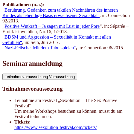
Publikationen (u.a.):
„Berührung. Gedanken zum taktilen Nachnähren des inneren
Kindes als lebendige Basis erwachsener Sexualität“
, in: Connection
92/2013.
„P
ositive Wutkraft – Ja sagen mit Lust in jeder Pore
“, in: Séparée –
Erotik ist weiblich, No.16, 1/2018.
„BDSM und Aggression – Sexualität in Kontakt mit allen
Gefühlen“
, in: Sein, Juli 2017.
„Nazi-Fetische. Mit dem Tabu spielen“
,
in: Connection 96/2015.
Seminaranmeldung
Teilnahmevoraussetzung
Voraussetzung
Teilnahmevoraussetzung
Teilnahme am Festival „Sexolution – The Sex Positive
Festival“
Um meine Workshops besuchen zu können, musst du am
Festival teilnehmen.
Tickets:
https://www.sexolution-festival.com/tickets/