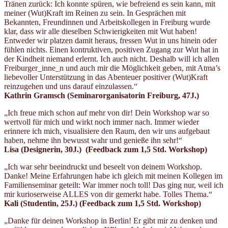
Tränen zurück: Ich konnte spüren, wie befreiend es sein kann, mit
meiner (Wut)Kraft im Reinen zu sein. In Gesprächen mit
Bekannten, Freundinnen und Arbeitskollegen in Freiburg wurde
klar, dass wir alle dieselben Schwierigkeiten mit Wut haben!
Entweder wir platzen damit heraus, fressen Wut in uns hinein oder
fühlen nichts. Einen kontruktiven, positiven Zugang zur Wut hat in
der Kindheit niemand erlernt. Ich auch nicht. Deshalb will ich allen
Freiburger_inne_n und auch mir die Möglichkeit geben, mit Atma’s
liebevoller Unterstützung in das Abenteuer positiver (Wut)Kraft
reinzugehen und uns darauf einzulassen.“
Kathrin Gramsch (Seminarorganisatorin Freiburg, 47J.)
„Ich freue mich schon auf mehr von dir! Dein Workshop war so
wertvoll für mich und wirkt noch immer nach. Immer wieder
erinnere ich mich, visualisiere den Raum, den wir uns aufgebaut
haben, nehme ihn bewusst wahr und genieße ihn sehr!“
Lisa (Designerin, 30J.) (Feedback zum 1,5 Std. Workshop)
„Ich war sehr beeindruckt und beseelt von deinem Workshop.
Danke! Meine Erfahrungen habe ich gleich mit meinen Kollegen im
Familienseminar geteilt: War immer noch toll! Das ging nur, weil ich
mir kurioserweise ALLES von dir gemerkt habe. Tolles Thema.“
Kali (Studentin, 25J.) (Feedback zum 1,5 Std. Workshop)
„Danke für deinen Workshop in Berlin! Er gibt mir zu denken und